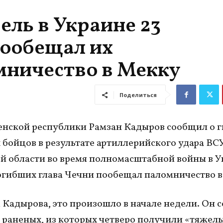
ель в Украине 23
пообещал их
мничество в Мекку
Поделиться
енской республики Рамзан Кадыров сообщил о г
 бойцов в результате артиллерийского удара ВСУ
й области во время полномасштабной войны в У
гибших глава Чечни пообещал паломничество в
 Кадырова, это произошло в начале недели. Он 
8 раненых, из которых четверо получили «тяжел