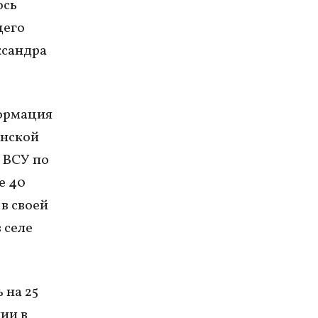
ось
щего
ксандра
формация
онской
 ВСУ по
е 40
в своей
 селе
 на 25
ии в