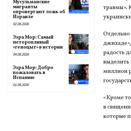
Мусульманские
травмы». 
мигранты
опровергают ложь об
украински
Израиле
02.08.2026
Отдельно 
Эзра Мор: Самый
неторопливый
джихаде»,
«геноцыт» в истории
радость д
04.08.2026
выделить 
Эзра Мор: Добро
миллион р
пожаловать в
Испанию
государст
01.08.2026
«Кроме то
в священн
которые п