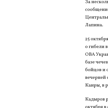
За нескол
сообщение
Централь
Лапина.
25 октябр
о гибели 
ОВА Украи
базе чече
бойцов и 
вечерней 
Каиры, в 
Кадыров р
октября в