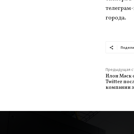
телеграм-
города.
Подели
Предыдущая с
Илон Маск 
Twitter по
компании з