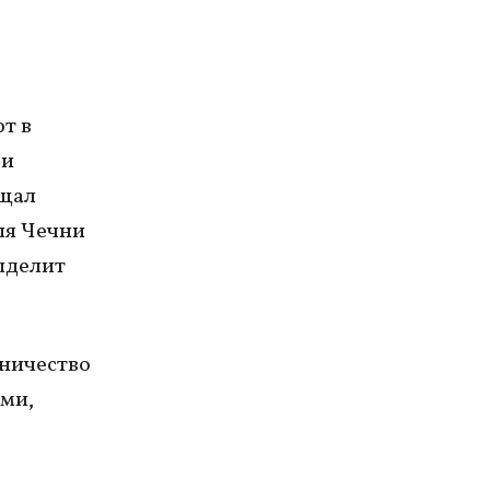
т в
 и
ещал
ля Чечни
выделит
мничество
ми,