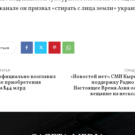
канале он призвал «стирать с лица земли» укра
ться
татья
След
официально возглавил
«Новостей нет». СМИ Кыр
сле приобретения
поддержку Радио
а $44 млрд
Настоящее Время.Азия 
вещание на неско