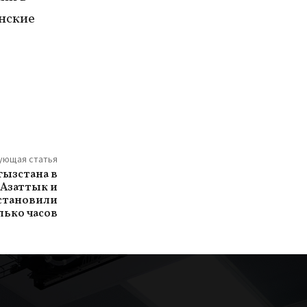
инские
ующая статья
гызстана в
 Азаттык и
остановили
лько часов