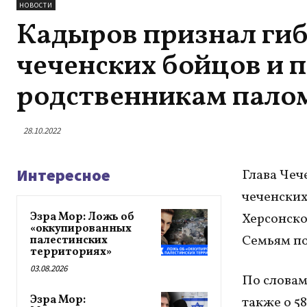
НОВОСТИ
Кадыров признал гиб
чеченских бойцов и 
родственникам пало
28.10.2022
Интересное
Глава Чеч
чеченских
Эзра Мор: Ложь об
Херсонско
«оккупированных
Семьям по
палестинских
территориях»
03.08.2026
По словам
Эзра Мор:
также о 5