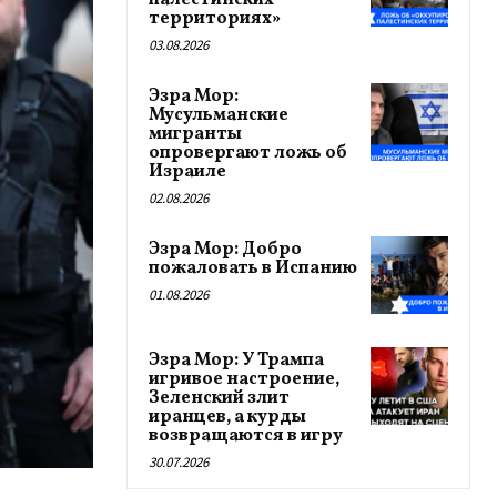
палестинских
территориях»
03.08.2026
Эзра Мор:
Мусульманские
мигранты
опровергают ложь об
Израиле
02.08.2026
Эзра Мор: Добро
пожаловать в Испанию
01.08.2026
Эзра Мор: У Трампа
игривое настроение,
Зеленский злит
иранцев, а курды
возвращаются в игру
30.07.2026