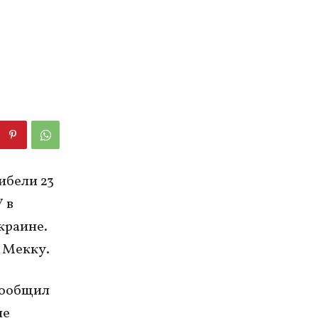
ибели 23
 в
краине.
 Мекку.
сообщил
ые