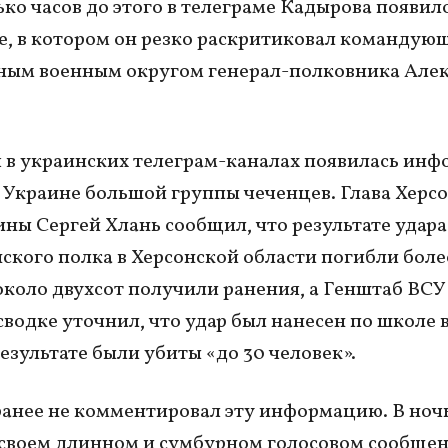
ько часов до этого в телеграме Кадырова появил
, в котором он резко раскритиковал командую
ным военным округом генерал-полковника Але
я в украинских телеграм-каналах появилась ин
в Украине большой группы чеченцев. Глава Херс
ны Сергей Хлань сообщил, что результате удара
нского полка в Херсонской области погибли боле
около двухсот получили ранения, а Генштаб ВСУ 
сводке уточнил, что удар был нанесен по школе в
результате были убиты «до 30 человек».
анее не комментировал эту информацию. В ночь
 своем длинном и сумбурном голосовом сообщен