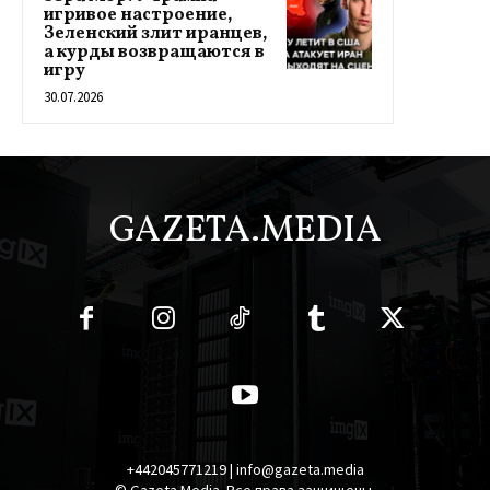
игривое настроение,
Зеленский злит иранцев,
а курды возвращаются в
игру
30.07.2026
GAZETA.MEDIA
+442045771219 | info@gazeta.media