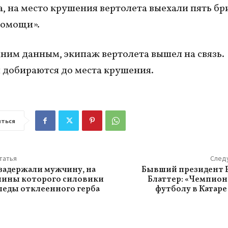
, на место крушения вертолета выехали пять бр
помощи».
ним данным, экипаж вертолета вышел на связь.
 добираются до места крушения.
ться
татья
След
 задержали мужчину, на
Бывший президент F
шины которого силовики
Блаттер: «Чемпион
леды отклеенного герба
футболу в Катаре