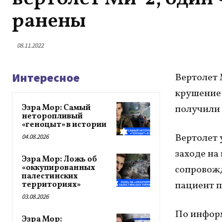
ранены
08.11.2022
Интересное
Вертолет 
крушение 
Эзра Мор: Самый
получили 
неторопливый
«геноцыт» в истории
Вертолет 
04.08.2026
заходе на
Эзра Мор: Ложь об
«оккупированных
сопровожд
палестинских
пациент п
территориях»
03.08.2026
По информ
Эзра Мор: