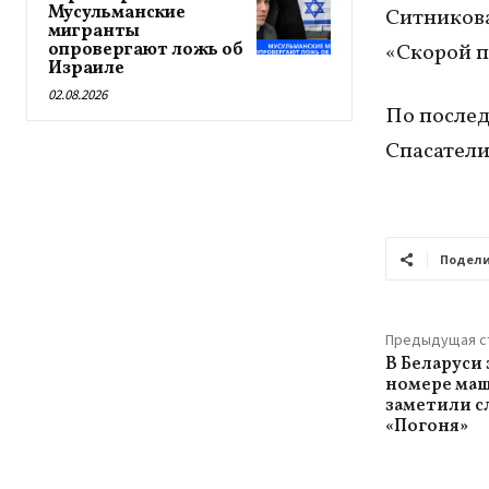
Мусульманские
Ситникова
мигранты
опровергают ложь об
«Скорой 
Израиле
02.08.2026
По послед
Спасатели
Подели
Предыдущая с
В Беларуси
номере ма
заметили с
«Погоня»