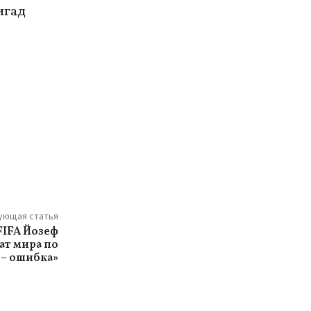
игад
ующая статья
IFA Йозеф
ат мира по
 – ошибка»