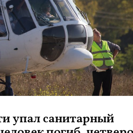
ти упал санитарный
человек погиб, четверо