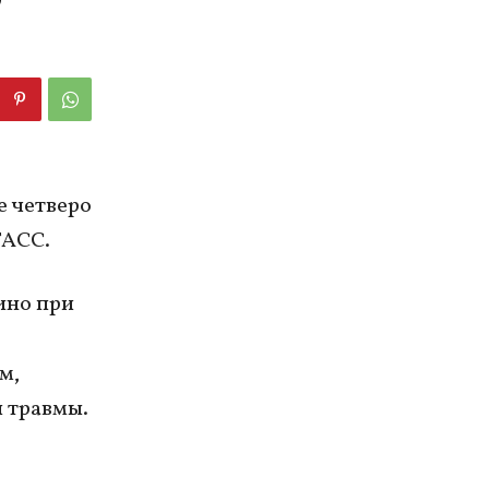
е четверо
ТАСС.
ино при
м,
и травмы.