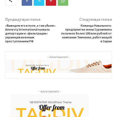
Предыдущая статья
Следующая статья
«Выведем его в поле, а там убьем».
Команда Навального:
Amnesty International назвала
предприятие жены Суровикина
депортации и «фильтрации»
получило более 100 млн рублей от
украинцев военным
компании Тимченко, работающей
преступлением РФ
в Сирии
- Advertisement -
- Advertisement -