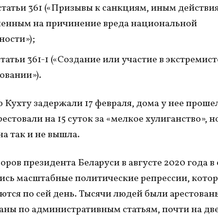
 статьи 361 («Призывы к санкциям, иным действи
ленным на причинение вреда национальной
ности»);
 статьи 361-1 («Создание или участие в экстремис
вании»).
 Кухту задержали 17 февраля, дома у нее проше
рестовали на 15 суток за «мелкое хулиганство», н
на так и не вышла.
оров президента Беларуси в августе 2020 года в
ись масштабные политические репрессии, кото
тся по сей день. Тысячи людей были арестован
ны по административным статьям, почти на дв