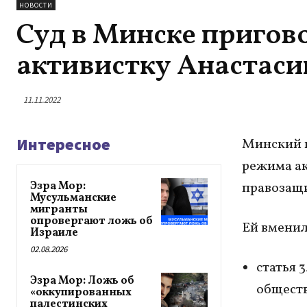
НОВОСТИ
Суд в Минске пригов
активистку Анастаси
11.11.2022
Интересное
Минский г
режима ак
Эзра Мор:
правозащи
Мусульманские
мигранты
опровергают ложь об
Ей вменил
Израиле
02.08.2026
статья 
Эзра Мор: Ложь об
обществ
«оккупированных
палестинских