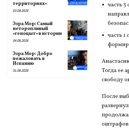
территориях»
часть 3
03.08.2026
направ
безопас
Эзра Мор: Самый
неторопливый
«геноцыт» в истории
часть 1
04.08.2026
формиро
Эзра Мор: Добро
пожаловать в
Анастасию
Испанию
Тогда ее а
01.08.2026
свободу о
После выб
развернул
продолжаю
оштрафова