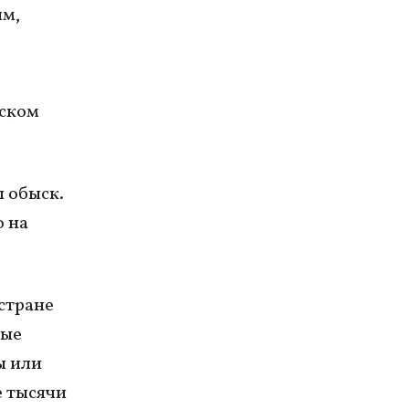
ям,
тском
л обыск.
о на
 стране
рые
ы или
е тысячи