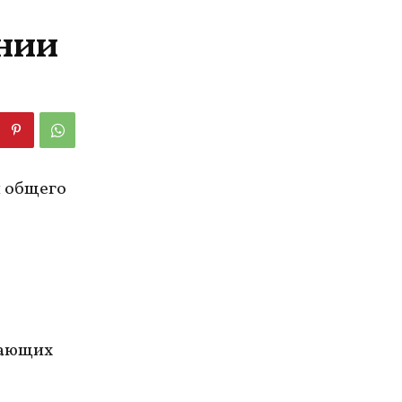
онии
и общего
шающих