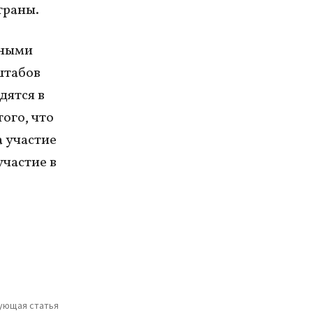
траны.
нными
штабов
дятся в
того, что
а участие
участие в
.
ующая статья