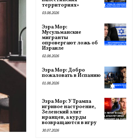
палестинских
территориях»
03.08.2026
Эзра Мор:
Мусульманские
мигранты
опровергают ложь об
Израиле
02.08.2026
Эзра Мор: Добро
пожаловать в Испанию
01.08.2026
Эзра Мор: У Трампа
игривое настроение,
Зеленский злит
иранцев, а курды
возвращаются в игру
30.07.2026