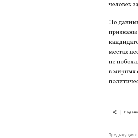
человек з
По данным
признаны 
кандидато
местах не
не побоял
в мирных 
политичес
Подели
Предыдущая с