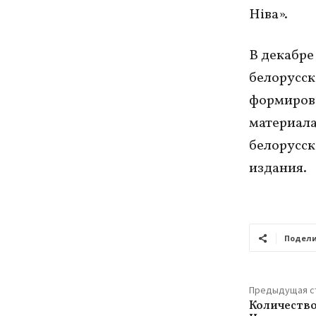
Нiва».
В декабре
белорусск
формирова
материал
белорусск
издания.
Подели
Предыдущая с
Количество