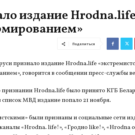
ло издание Hrodna.lif
рмированием»
Поделиться
уси признало издание Hrodna.life «экстремист
нием», говорится в сообщении пресс-службы ве
 признании Hrodna.life было принято КГБ Белар
 в список МВД издание попало 21 ноября.
стскими» были признаны и социальные сети из
аналы «Hrodna. life!», «Гродно like!», «Hrodna o