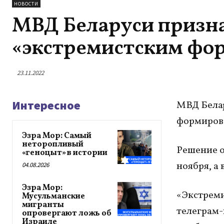
НОВОСТИ
МВД Беларуси призна
«экстремистским фо
23.11.2022
Интересное
МВД Белар
формирова
Эзра Мор: Самый
неторопливый
Решение о
«геноцыт» в истории
ноября, а
04.08.2026
Эзра Мор:
«Экстреми
Мусульманские
мигранты
телеграм-к
опровергают ложь об
Израиле