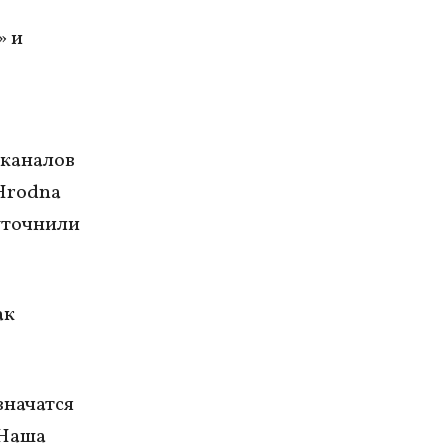
» и
-каналов
 Hrodna
уточнили
ак
значатся
«Наша