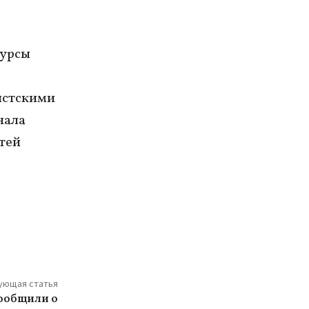
сурсы
истскими
нала
тей
ующая статья
ообщили о