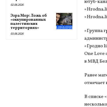
ютуб-кана
02.08.2026
«Hrodna.l
Эзра Мор: Ложь об
«Hrodna.li
«оккупированных
палестинских
территориях»
«Группа г
03.08.2026
администр
«Гродно l
One Love 
в МВД Бел
Ранее мат
отмечает 
В списке 
несколько