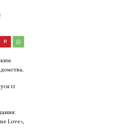
e
ским
домства.
уси 11
дания:
ne Love»,