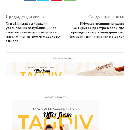
Предыдущая статья
Следующая статья
Глава Минцифры Чувашии
В Москве полиция пришла в
уволилась из-за публикаций ее
«Открытое пространство», где
сына: он на камеру ел лягушку и
проходил вечер солидарности с
писал о планах «кое-что сделать»
фигурантами «тюменского дела»
в школе
- Advertisement -
- Advertisement -