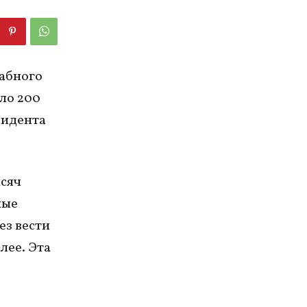
абного
ло 200
зидента
ысяч
ные
ез вести
лее. Эта