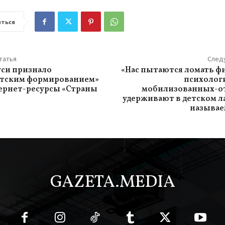
ться
татья
След
си признало
«Нас пытаются ломать ф
стским формированием»
психологи
ернет-ресурсы «Страны
мобилизованных-о
удерживают в детском ла
называе
GAZETA.MEDIA