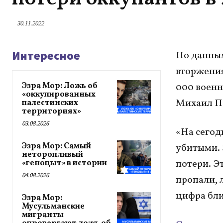
30.11.2022
Интересное
По данным
вторжения
Эзра Мор: Ложь об
000 военн
«оккупированных
Михаил По
палестинских
территориях»
03.08.2026
«На сегод
Эзра Мор: Самый
убитыми. 
неторопливый
потери. Э
«геноцыт» в истории
04.08.2026
пропали, 
цифра бли
Эзра Мор:
Мусульманские
мигранты