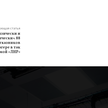
ующая статья
изически и
чески». 88
тказников
гере в так
мой «ЛНР»