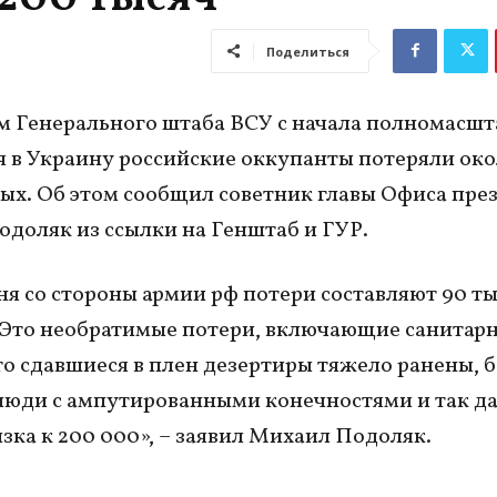
Поделиться
 Генерального штаба ВСУ с начала полномасшт
 в Украину российские оккупанты потеряли око
ых. Об этом сообщил советник главы Офиса пре
доляк из ссылки на Генштаб и ГУР.
ня со стороны армии рф потери составляют 90 т
Это необратимые потери, включающие санитар
то сдавшиеся в плен дезертиры тяжело ранены, б
люди с ампутированными конечностями и так да
зка к 200 000», – заявил Михаил Подоляк.