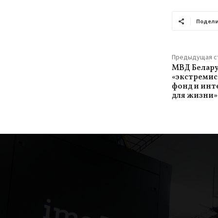
Подели
Предыдущая с
МВД Белару
«экстреми
фонд и инт
для жизни»