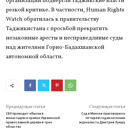
организации подвергли таджикские власти
резкой критике. В частности, Human Rights
Watch обратилась к правительству
Таджикистана с просьбой прекратить
незаконные аресты и несправедливые суды
над жителями Горно-Бадахшанской
автономной области.
Предыдущая статья
Следующая статья
CБУ проводит обыски в
Суд в Минске приговорил к
монастырях и храмах Украинской
четырем годам колонии
православной церкви в трех
журналиста Дмитрия Лукшу
областях