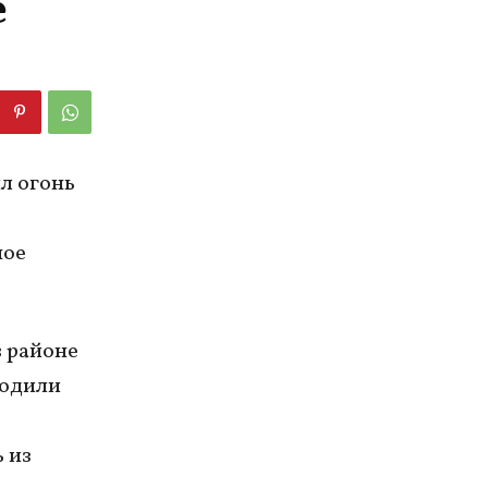
е
л огонь
ное
в районе
водили
 из