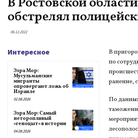
В Ростовской област
обстрелял полицейск
06.12.2022
Интересное
В пригоро
по сотруд
Эзра Мор:
происшест
Мусульманские
ранение, 
мигранты
опровергают ложь об
Израиле
По данным
02.08.2026
таможенно
Эзра Мор: Самый
мероприят
неторопливый
«геноцыт» в истории
лесополос
04.08.2026