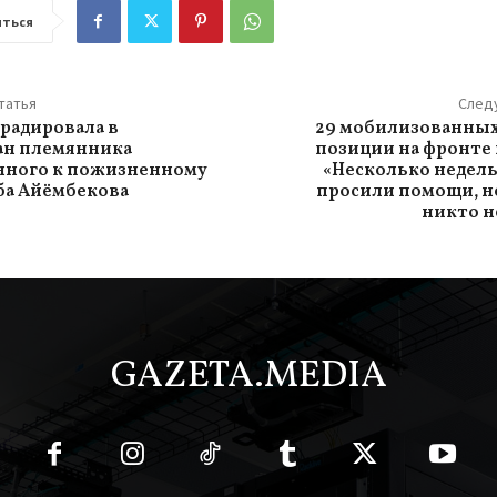
ться
татья
След
традировала в
29 мобилизованных
ан племянника
позиции на фронте 
нного к пожизненному
«Несколько недель
ба Айёмбекова
просили помощи, н
никто н
GAZETA.MEDIA