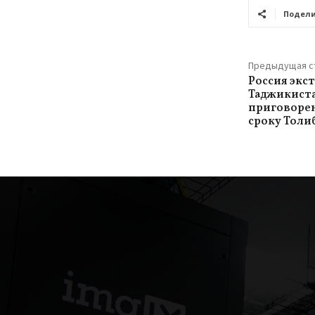
Подели
Предыдущая с
Россия экс
Таджикист
приговоре
сроку Толи