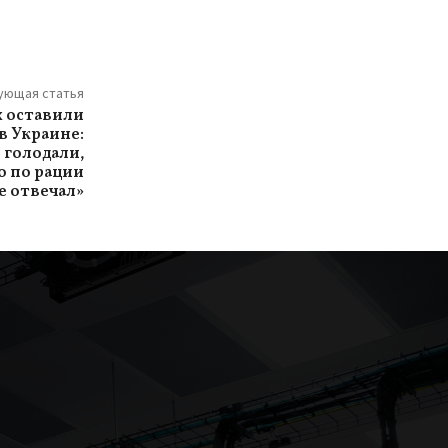
ующая статья
 оставили
в Украине:
 голодали,
о по рации
е отвечал»