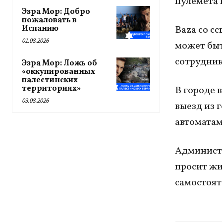
пулемета 
Эзра Мор: Добро
пожаловать в
Испанию
Baza со с
01.08.2026
может быт
сотрудник
Эзра Мор: Ложь об
«оккупированных
палестинских
территориях»
В городе 
03.08.2026
выезд из 
автоматам
Администр
просит жи
самостоят