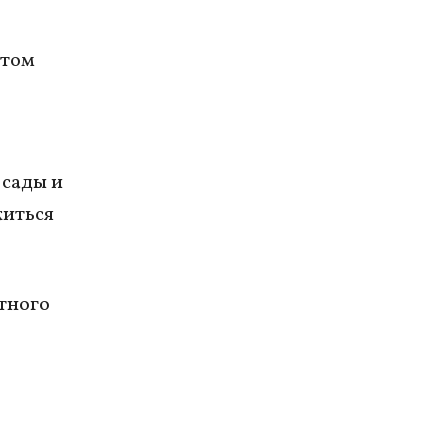
етом
 сады и
житься
тного