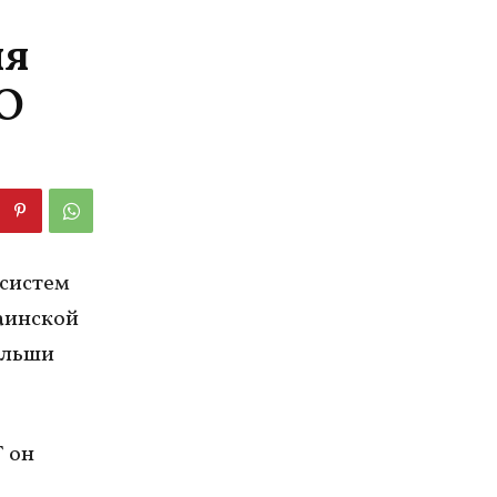
ия
ВО
 систем
аинской
ольши
 он