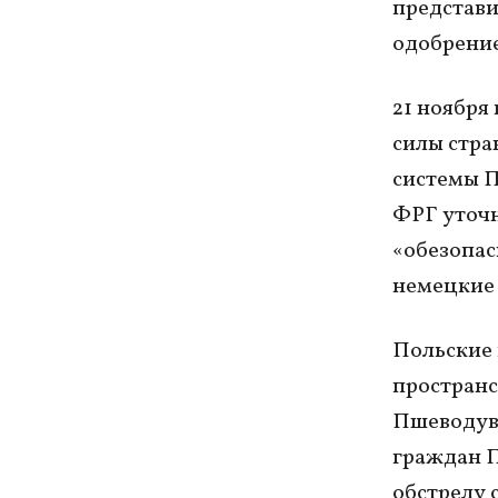
представи
одобрение
21 ноября
силы стра
системы П
ФРГ уточн
«обезопас
немецкие 
Польские 
пространс
Пшеводув 
граждан П
обстрелу 