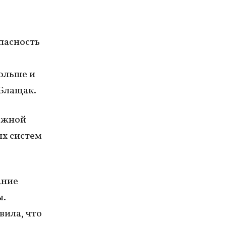
пасность
ольше и
Блащак.
ожной
ых систем
ание
ы.
вила, что