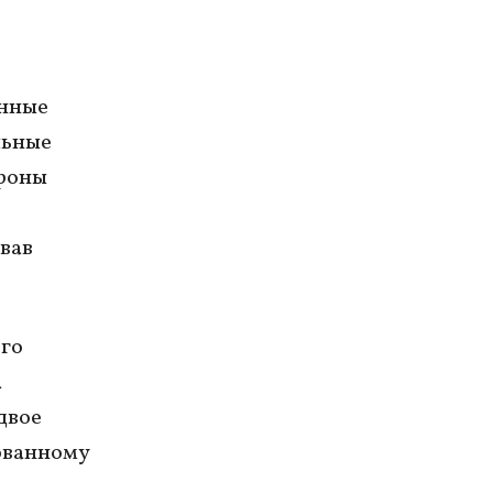
енные
льные
ороны
вав
ого
а
двое
ованному