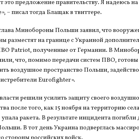
т это предложение правительству. Я надеюсь на
», – писал тогда Блащак в твиттере.
 глава Минобороны Польши заявил, что вооруж
ны разместят на границе с Украиной дополните
ВО Patriot, полученные от Германии. В Миноб
или, что, помимо передачи систем ПВО, готовы
ить воздушное пространство Польши, задейство
истребители Eurofighter».
власти решили усилить защиту своего воздушн
тва после того, как 15 ноября на территорию сел
упала ракета. В результате инцидента погибли 
ольши. В тот день Украина подверглась массир
со стороны российских войск.