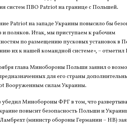
я систем ПВО Patriot на границе с Польшей.
ие Patriot на западе Украины повысило бы безо
 и поляков. Итак, мы приступаем к рабочим
ностям по размещению пусковых установок в П
ию их к нашей командной системе», – отметил 
оября глава Минобороны Польши заявил о возм
предназначенных для его страны дополнительн
ot Вооруженным силам Украины.
з убедил Минобороны ФРГ в том, что развертыв
 Украине повысит безопасность Польши и Украин
Ламбрехт (министр обороны Германии – НВ) зая