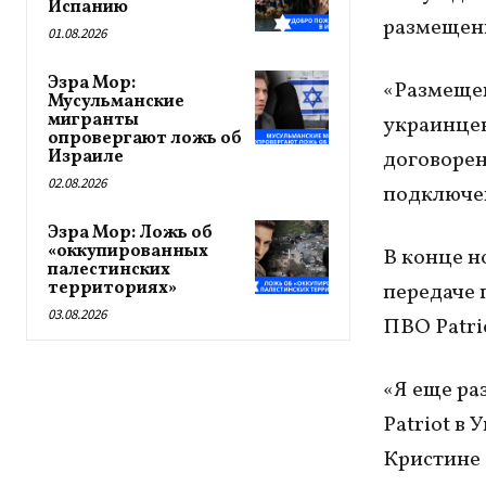
Испанию
размещени
01.08.2026
Эзра Мор:
«Размещен
Мусульманские
мигранты
украинцев
опровергают ложь об
Израиле
договорен
02.08.2026
подключен
Эзра Мор: Ложь об
«оккупированных
В конце н
палестинских
территориях»
передаче 
03.08.2026
ПВО Patri
«Я еще ра
Patriot в
Кристине 