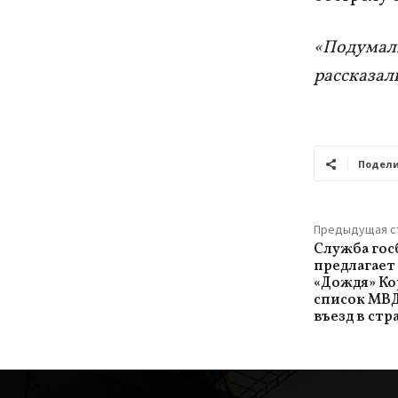
«Подумали
рассказал
Подели
Предыдущая с
Служба гос
предлагает
«Дождя» Ко
список МВД
въезд в стр