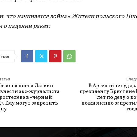
, что начинается война». Жители польского Пш
и о падении ракет:
ться
татья
След
безопасности Латвии
В Аргентине суд д
 внести экс-журналиста
президенту Кристине 
ростелева в «черный
лет по делу о к
». Ему могут запретить
пожизненно запретил
ану
гос