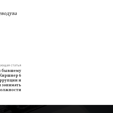
еводува
ующая статья
ал бывшему
Киршнер 6
оррупции и
 занимать
должности