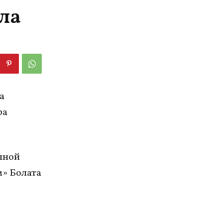
ла
а
ра
пной
м» Болата