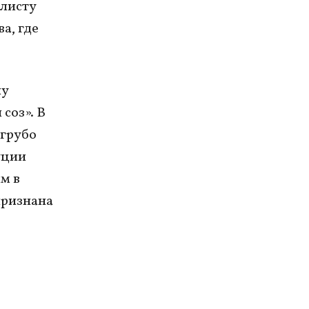
алисту
а, где
лу
соз». В
 грубо
уции
м в
признана