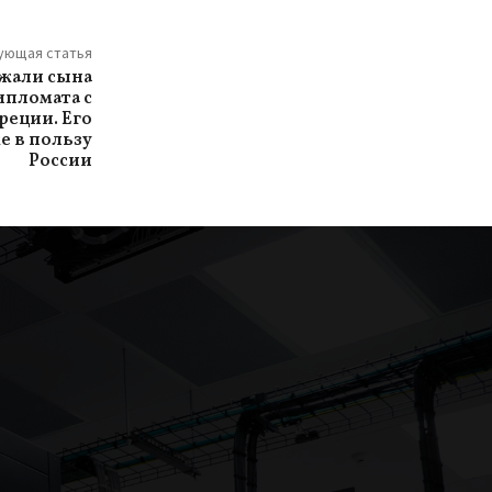
ующая статья
ржали сына
ипломата с
реции. Его
е в пользу
России