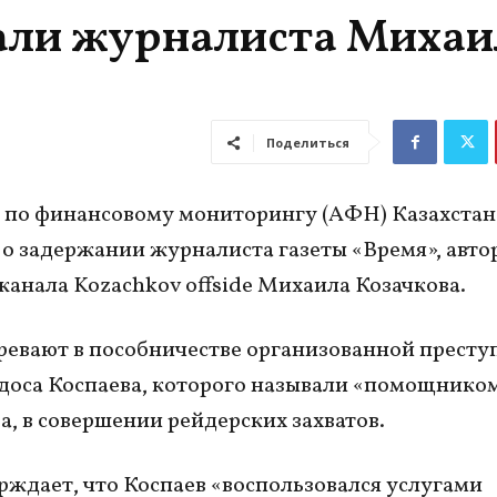
али журналиста Михаи
Поделиться
 по финансовому мониторингу (АФН) Казахстан
о задержании журналиста газеты «Время», авто
канала Kozachkov offside Михаила Козачкова.
ревают в пособничестве организованной престу
доса Коспаева, которого называли «помощнико
а, в совершении рейдерских захватов.
ждает, что Коспаев «воспользовался услугами