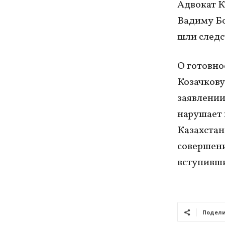
Адвокат К
Вадиму Бо
шли следс
О готовн
Козачкову
заявлении
нарушает 
Казахстан
совершени
вступивши
Подели