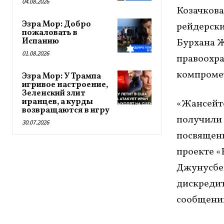
04.08.2026
Козачкова
Эзра Мор: Добро
рейдерски
пожаловать в
Испанию
Бурхана Ж
01.08.2026
правоохра
компроме
Эзра Мор: У Трампа
игривое настроение,
Зеленский злит
иранцев, а курды
«Жансейто
возвращаются в игру
получили 
30.07.2026
посвященн
проекте «
Джунусбек
дискредит
сообщении