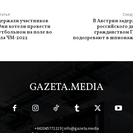
татья
След
адержали участников
В Австрии заде
 Они хотели провести
российского д
утбольном на поле во
гражданством Г
ла ЧМ-2022
подозревают в шпионаж
GAZETA.MEDIA
+442045771219 | info@gazeta.media