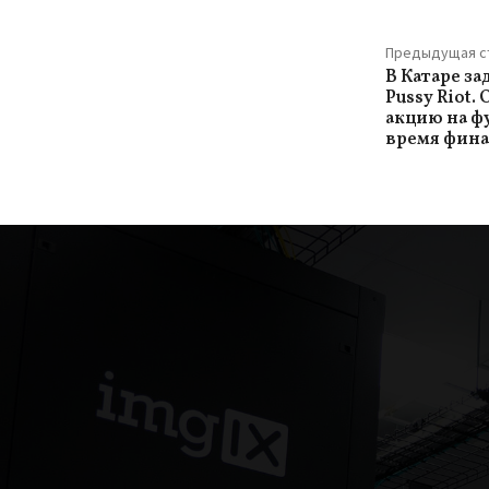
Предыдущая с
В Катаре з
Pussy Riot.
акцию на ф
время фина