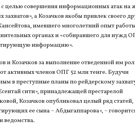
 с целью совершения информационных атак на 
х захватов», а Козачков якобы привлек своего др
ансейтова, имевшего многолетний опыт работы
нительных органах и «собиравшего для нужд О
тирующую информацию».
в и Козачков за выполнение отведенной им рол
от активных членов ОПГ 52 млн тенге. Будучи
ым в преступные планы по рейдерскому захвату
Есентай сити», принадлежащей престарелой
овой, Козачков опубликовал целый ряд статей,
ирующих ее сына – Абдыгаппарова», – говорится
 ведомства.