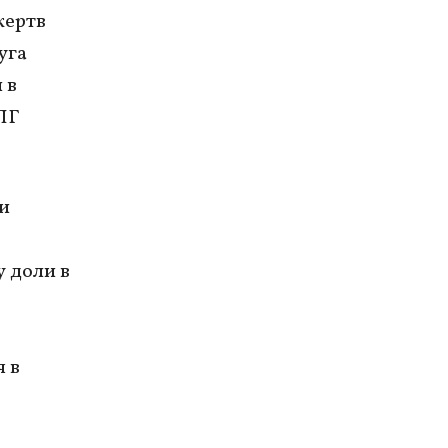
жертв
уга
 в
ПГ
и
 доли в
 в