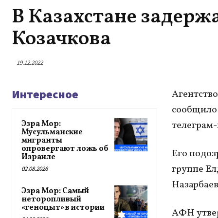
В Казахстане задерж
Козачкова
19.12.2022
Интересное
Агентство
сообщило 
Эзра Мор:
телеграм-
Мусульманские
мигранты
опровергают ложь об
Его подоз
Израиле
группе Ел
02.08.2026
Назарбаев
Эзра Мор: Самый
неторопливый
«геноцыт» в истории
АФН утвер