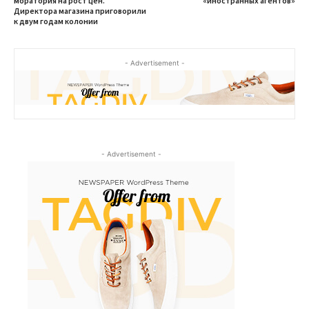
моратория на рост цен.
«иностранных агентов»
Директора магазина приговорили
к двум годам колонии
- Advertisement -
- Advertisement -