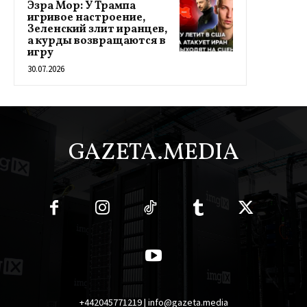
Эзра Мор: У Трампа
игривое настроение,
Зеленский злит иранцев,
а курды возвращаются в
игру
30.07.2026
GAZETA.MEDIA
+442045771219 | info@gazeta.media