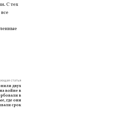
и. С тех
 все
е
сленные
ующая статья
онили двух
на войне в
ербовали в
е, где они
вали срок