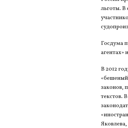
льготы. В
участнико
судопроиз
Госдума п
агентах» 
В 2012 го
«бешеный 
законов, 
текстов. 
законодат
«иностран
Яковлева,