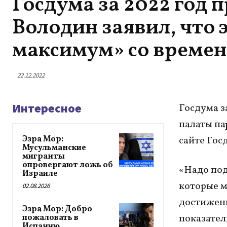
Госдума за 2022 год п
Володин заявил, что 
максимум» со времен
22.12.2022
Интересное
Госдума з
палаты па
Эзра Мор:
сайте Гос
Мусульманские
мигранты
опровергают ложь об
«Надо под
Израиле
которые м
02.08.2026
достижени
Эзра Мор: Добро
показател
пожаловать в
Испанию