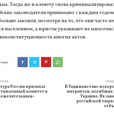
ам. Тогда же и клевету снова криминализировал
йские законодатели принимают с каждым годом
больше законов, несмотря на то, что они часто н
я населением, а юристы указывают на многочи
неконституционность многих актов.
ться
татья
След
тура России признала
В Таджикистане похор
нтивоенный комитет в
мигрантов, погибших 
нежелательным»
Украине. Их зав
российской тюрьм
отбы