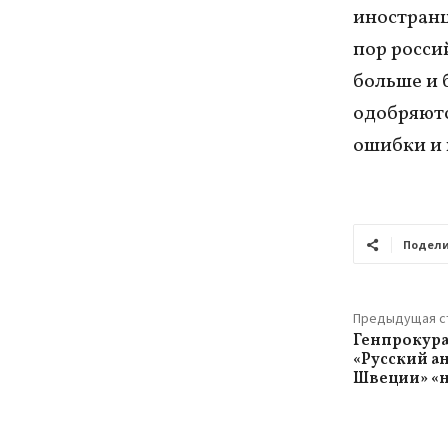
иностранц
пор росси
больше и 
одобряютс
ошибки и 
Подели
Предыдущая с
Генпрокура
«Русский а
Швеции» «