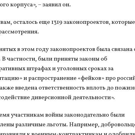
го корпуса», – заявил он.
овам, осталось еще 1319 законопроектов, которые
рассмотрения.
нятых в этом году законопроектов была связана 
. В частности, были приняты законы об
ативных штрафах и уголовных сроках за
тацию» и распространение «фейков» про росси
также введена ответственность вплоть до пожиз
«содействие диверсионной деятельности».
ремя участникам войны законодательно были
лены различные льготы. Например, добровольце
иравняли к военным-контрактникам и одобрил