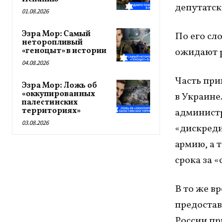
депутатско
01.08.2026
Эзра Мор: Самый
По его сл
неторопливый
«геноцыт» в истории
ожидают 
04.08.2026
Часть при
Эзра Мор: Ложь об
«оккупированных
в Украине
палестинских
территориях»
администр
03.08.2026
«дискреди
армию, а 
срока за 
В то же в
предостав
России пр