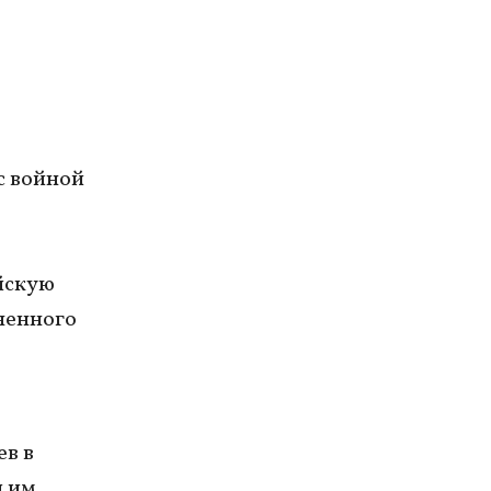
с войной
йскую
ненного
в в
и им