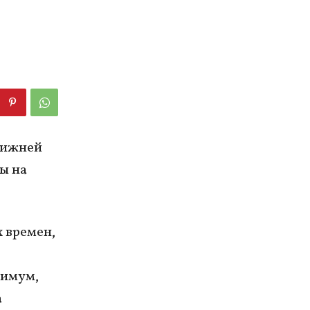
 нижней
ы на
х времен,
симум,
а