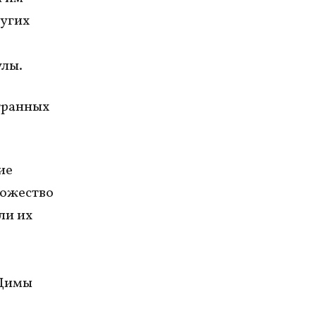
ругих
улы.
транных
ие
ножество
ли их
 Димы