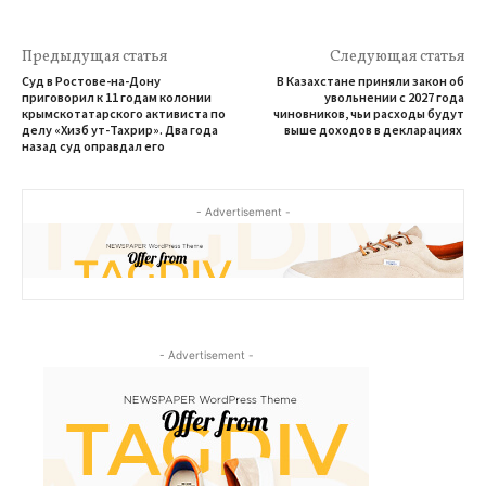
Предыдущая статья
Следующая статья
Суд в Ростове-на-Дону
В Казахстане приняли закон об
приговорил к 11 годам колонии
увольнении с 2027 года
крымскотатарского активиста по
чиновников, чьи расходы будут
делу «Хизб ут-Тахрир». Два года
выше доходов в декларациях
назад суд оправдал его
- Advertisement -
- Advertisement -