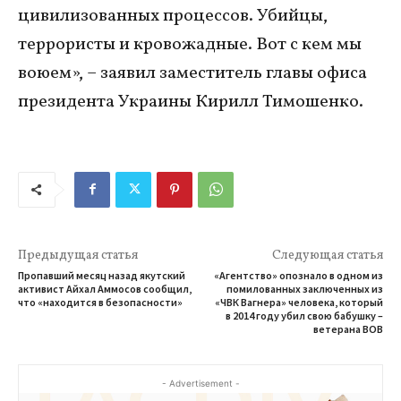
цивилизованных процессов. Убийцы,
террористы и кровожадные. Вот с кем мы
воюем», – заявил заместитель главы офиса
президента Украины Кирилл Тимошенко.
Предыдущая статья
Следующая статья
Пропавший месяц назад якутский
«Агентство» опознало в одном из
активист Айхал Аммосов сообщил,
помилованных заключенных из
что «находится в безопасности»
«ЧВК Вагнера» человека, который
в 2014 году убил свою бабушку –
ветерана ВОВ
- Advertisement -