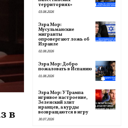
палестинских
территориях»
03.08.2026
Эзра Мор:
Мусульманские
мигранты
опровергают ложь об
Израиле
02.08.2026
Эзра Мор: Добро
пожаловать в Испанию
01.08.2026
Эзра Мор: У Трампа
игривое настроение,
Зеленский злит
иранцев, а курды
з в
возвращаются в игру
30.07.2026