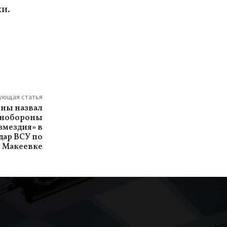
ки.
ующая статья
йны назвал
инобороны
змездия» в
дар ВСУ по
Макеевке