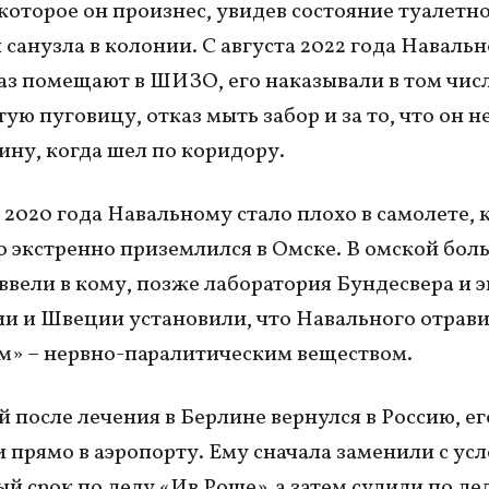
 которое он произнес, увидев состояние туалетн
 санузла в колонии. С августа 2022 года Наваль
аз помещают в ШИЗО, его наказывали в том числ
ую пуговицу, отказ мыть забор и за то, что он н
пину, когда шел по коридору.
а 2020 года Навальному стало плохо в самолете,
го экстренно приземлился в Омске. В омской бол
ввели в кому, позже лаборатория Бундесвера и 
и и Швеции установили, что Навального отрав
» – нервно-паралитическим веществом.
 после лечения в Берлине вернулся в Россию, ег
 прямо в аэропорту. Ему сначала заменили с ус
ый срок по делу «Ив Роше», а затем судили по де