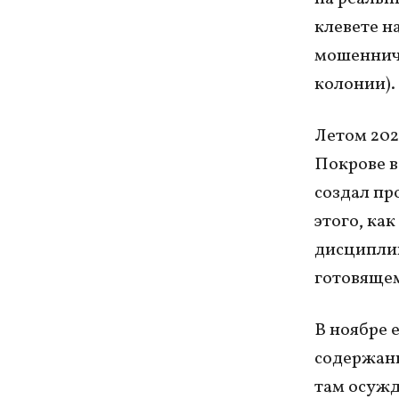
клевете н
мошенниче
колонии).
Летом 202
Покрове в
создал пр
этого, ка
дисципли
готовящем
В ноябре 
содержани
там осужд