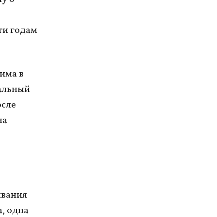
ти годам
има в
вальный
осле
на
ывания
, одна