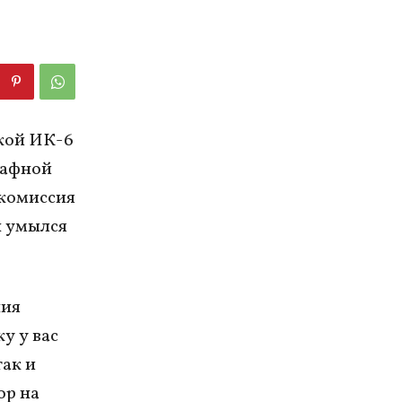
кой ИК-6
рафной
 комиссия
н умылся
ния
у у вас
так и
ор на