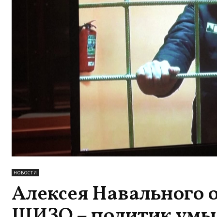
НОВОСТИ
Алексея Навального о
ШИЗО – политик умыл