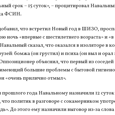
ный срок – 15 суток», – процитировал Навальны
ка ФСИН.
обавил, что встретил Новый год в ШИЗО, просп
ю ночь «впервые с шестилетнего возраста» и «в
 Навальный сказал, что оказался в изоляторе в 
узей: бомжа (он грустил) и психа (он выл и орал 
 Оппозиционер объяснил, что первый из соседей 
«имеющий большие проблемы с бытовой гигиено
он «очень прилично отмыл».
я прошлого года Навальному назначили 12 суто
о, что политик в разговоре с сокамерником упот
дь». До этого ему назначили выговор из‑за слова