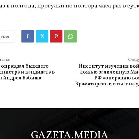
з в полгода, прогулки по полтора часа раз в сут
ться
татья
След
и оправдал бывшего
Институт изучения во
нистра и кандидата в
ложью заявленную М
 Андрея Бабиша
РФ «операцию во
Краматорске в ответ на у
GAZETA.MEDIA