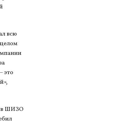
й
ал всю
 целом
компании
за
– это
й»,
к в ШИЗО
ребил