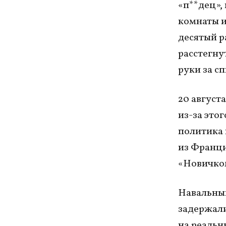
«п**дец»,
комнаты и
десятый р
расстегнут
руки за с
20 август
из-за это
политика 
из Франци
«Новичком
Навальный
задержали
на реальн