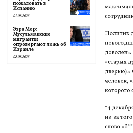
пожаловать в
максималь
Испанию
сотрудни
01.08.2026
Эзра Мор:
Политик д
Мусульманские
мигранты
новогодню
опровергают ложь об
Израиле
доволен».
02.08.2026
«старых др
дверью)».
человек, 
которого 
14 декабр
из-за тог
слово «б**