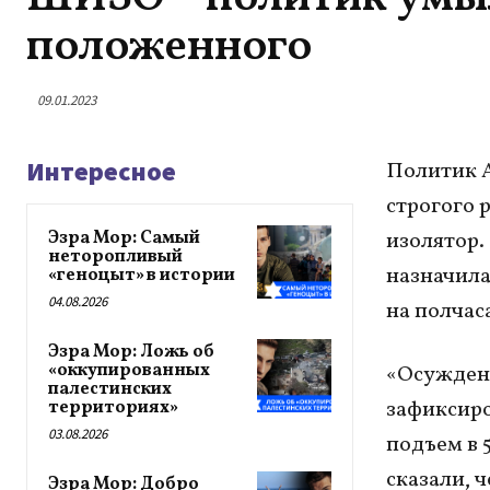
положенного
09.01.2023
Интересное
Политик А
строгого 
Эзра Мор: Самый
изолятор.
неторопливый
назначила
«геноцыт» в истории
04.08.2026
на полчас
Эзра Мор: Ложь об
«оккупированных
«Осужден
палестинских
зафиксиров
территориях»
03.08.2026
подъем в 
сказали, 
Эзра Мор: Добро