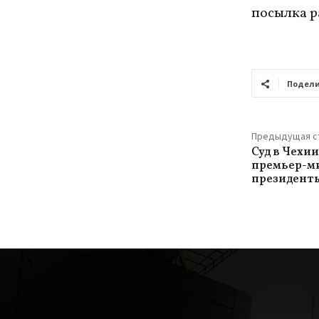
посылка ра
Подели
Предыдущая с
Суд в Чехи
премьер-ми
президенты