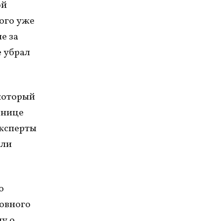
ой
ного уже
е за
е убрал
 который
ьнице
эксперты
или
о
ловного
лу о