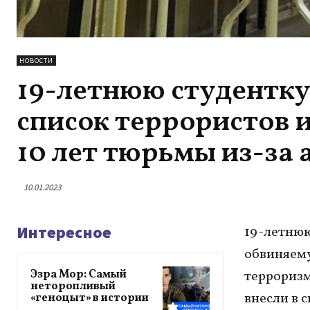
НОВОСТИ
19-летнюю студентку
список террористов и
10 лет тюрьмы из-за
10.01.2023
Интересное
19-летнюю
обвиняему
Эзра Мор: Самый
терроризм
неторопливый
внесли в 
«геноцыт» в истории