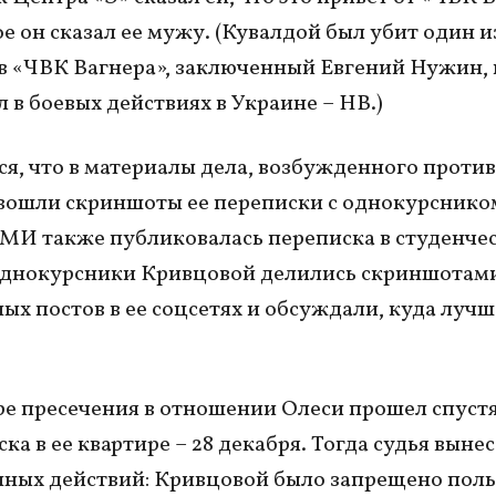
ое он сказал ее мужу. (Кувалдой был убит один и
 «ЧВК Вагнера», заключенный Евгений Нужин,
л в боевых действиях в Украине – НВ.)
я, что в материалы дела, возбужденного против
вошли скриншоты ее переписки с однокурснико
СМИ также публиковалась переписка в студенче
 однокурсники Кривцовой делились скриншотам
ых постов в ее соцсетях и обсуждали, куда лучш
ре пресечения в отношении Олеси прошел спустя
ка в ее квартире – 28 декабря. Тогда судья вынес
ных действий: Кривцовой было запрещено поль