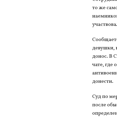
то же сам
наемников
участвова
Сообщаетс
девушки, 
донос. В 
чате, где
антивоенн
донести.
Суд по ме
после обыс
определен