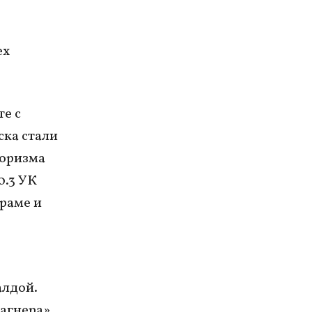
ех
те с
ска стали
роризма
0.3 УК
граме и
алдой.
агнера»,