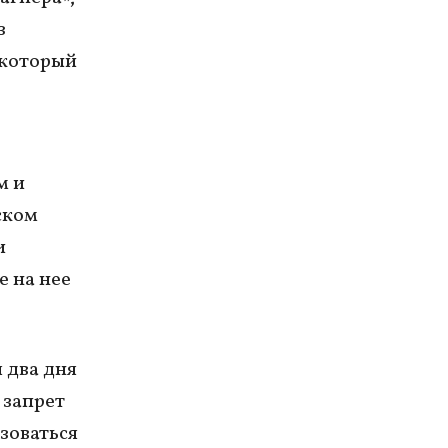
з
 который
м и
ском
и
е на нее
 два дня
 запрет
зоваться