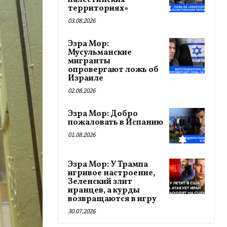
палестинских
территориях»
03.08.2026
Эзра Мор:
Мусульманские
мигранты
опровергают ложь об
Израиле
02.08.2026
Эзра Мор: Добро
пожаловать в Испанию
01.08.2026
Эзра Мор: У Трампа
игривое настроение,
Зеленский злит
иранцев, а курды
возвращаются в игру
30.07.2026