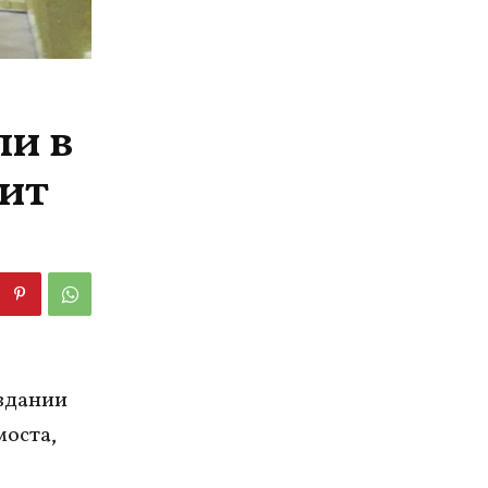
ли в
зит
вдании
моста,