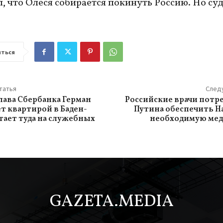
, что Олеся собирается покинуть Россию. Но суд
ться
татья
След
глава Сбербанка Герман
Российские врачи потр
ет квартирой в Баден-
Путина обеспечить Н
тает туда на служебных
необходимую ме
GAZETA.MEDIA