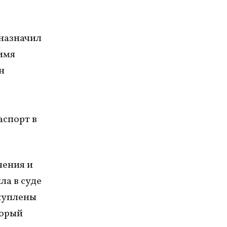
 назначил
имя
н
аспорт в
чения и
ла в суде
куплены
торый