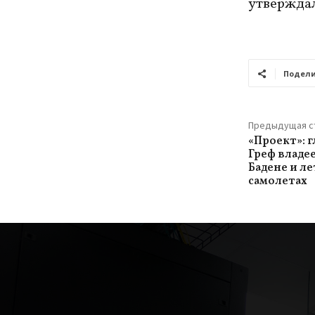
утверждал
Подели
Предыдущая с
«Проект»: 
Греф владе
Бадене и ле
самолетах