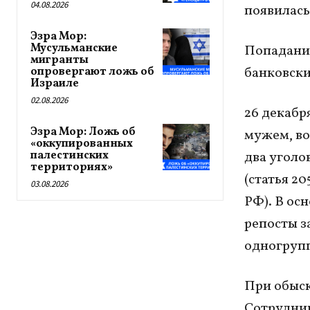
04.08.2026
появилась
Эзра Мор:
Мусульманские
Попадание
мигранты
банковски
опровергают ложь об
Израиле
02.08.2026
26 декабр
Эзра Мор: Ложь об
мужем, во
«оккупированных
палестинских
два уголо
территориях»
(статья 20
03.08.2026
РФ). В ос
репосты з
одногруп
При обыск
Сотрудник