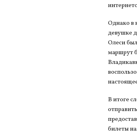
интернето
Однако в 
девушке д
Олеси был
маршрут б
Владикавк
воспользо
настоящее
В итоге с
отправить
предостав
билеты на