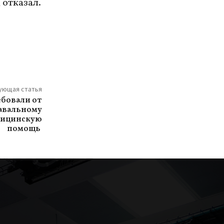
 отказал.
ующая статья
ебовали от
авальному
дицинскую
помощь