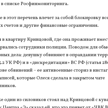
 в списке Росфинмониторинга.
 в этот перечень влечет за собой блокировку вс
х счетов и другие финансовые ограничения.
я в квартиру Кривцовой, где она проживает вмес
рвались сотрудники полиции. Поводом для обы
вных дела: девушку обвиняют в оправдании тер
5.2 УК РФ) и в «дискредитации» ВС РФ (статья 28
нове обвинений – ее антивоенные сториз в инста
аписей, которые Олеся сделала в закрытом чате
пников.
е один из силовиков стоял над Кривцовой с кув
 Центра «Э» сказал ей, что это привет от «ЧВК В