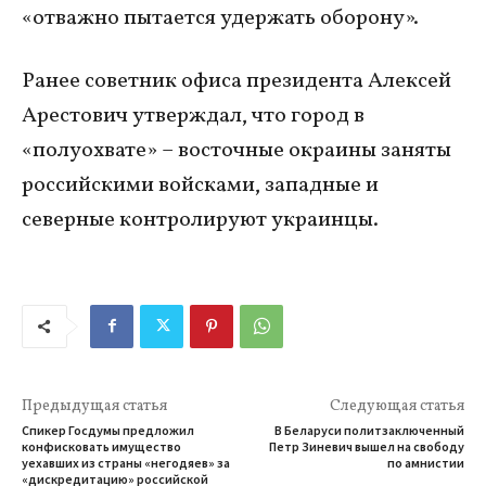
«отважно пытается удержать оборону».
Ранее советник офиса президента Алексей
Арестович утверждал, что город в
«полуохвате» – восточные окраины заняты
российскими войсками, западные и
северные контролируют украинцы.
Предыдущая статья
Следующая статья
Спикер Госдумы предложил
В Беларуси политзаключенный
конфисковать имущество
Петр Зиневич вышел на свободу
уехавших из страны «негодяев» за
по амнистии
«дискредитацию» российской