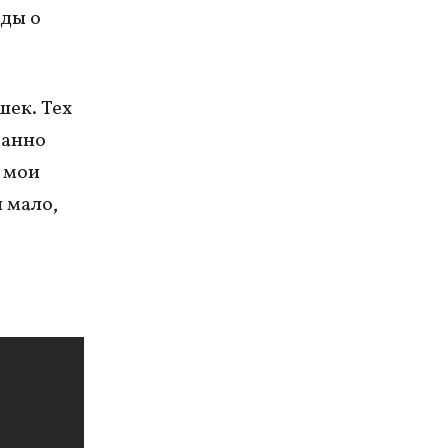
ды о
шек. Тех
занно
и мои
и мало,