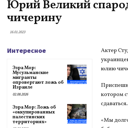
Юрий Великий спаро
чичерину
16.01.2023
Интересное
Актер Сту
украинцев
Эзра Мор:
юлию чич
Мусульманские
мигранты
опровергают ложь об
Приспешни
Израиле
котором с
02.08.2026
сдаваться.
Эзра Мор: Ложь об
«оккупированных
палестинских
«Мы долго
территориях»