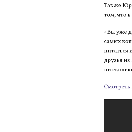
Также Юри
том, что в
«Вы уже д
самых кош
питаться 
друзья из 
ни скольк
Смотреть 