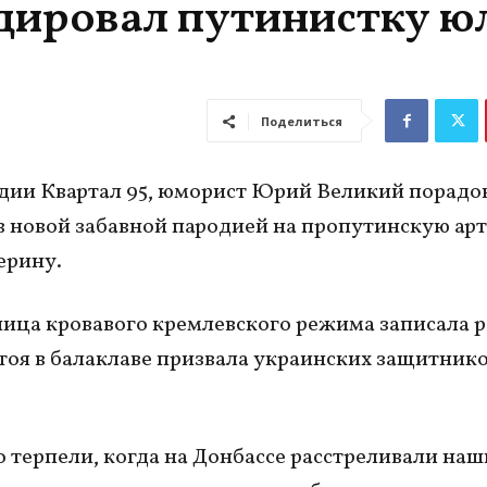
дировал путинистку 
Поделиться
дии Квартал 95, юморист Юрий Великий порадо
 новой забавной пародией на пропутинскую ар
ерину.
ца кровавого кремлевского режима записала р
тоя в балаклаве призвала украинских защитник
 терпели, когда на Донбассе расстреливали наш