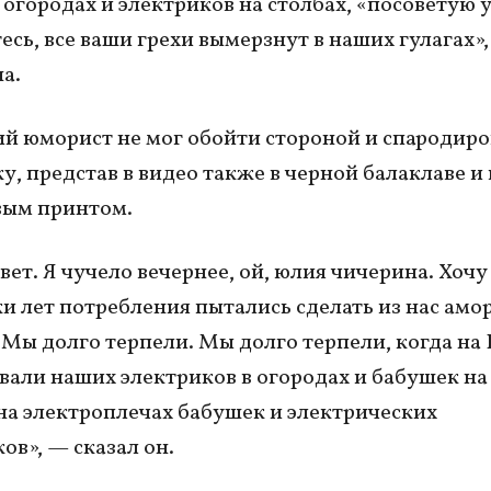
 огородах и электриков на столбах, «посоветую
есь, все ваши грехи вымерзнут в наших гулагах»
а.
й юморист не мог обойти стороной и спародиро
у, представ в видео также в черной балаклаве и 
вым принтом.
ет. Я чучело вечернее, ой, юлия чичерина. Хочу 
ки лет потребления пытались сделать из нас ам
 Мы долго терпели. Мы долго терпели, когда на
вали наших электриков в огородах и бабушек на 
на электроплечах бабушек и электрических
ов», — сказал он.