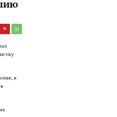
юлию
вал
тистку
олик, в
ов
их