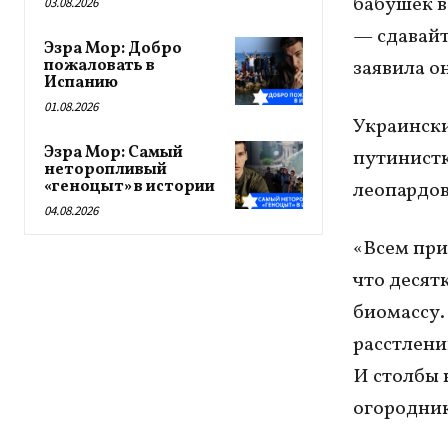
бабушек в
03.08.2026
— сдавайт
Эзра Мор: Добро
пожаловать в
заявила он
Испанию
01.08.2026
Украински
Эзра Мор: Самый
путинистк
неторопливый
«геноцыт» в истории
леопардо
04.08.2026
«Всем прив
что десят
биомассу.
расстлени
И столбы 
огородник