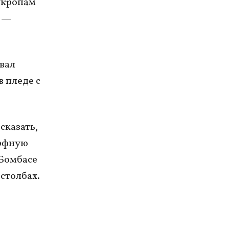
 укропам
, —
вал
в пледе с
сказать,
орфную
 Бомбасе
столбах.