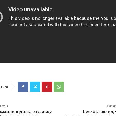
ться
татья
След
рмании принял отставку
Песков заявил, 