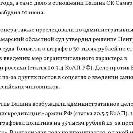
года, а само дело в отношении Балина СК Сама
озбудил 10 июня.
нера также преследовали по административны
амарский областной суд утвердил решение Цент
 суда Тольятти о штрафе в 30 тысяч рублей по ст
к введению мер ограничительного характера в
 россиян (статья 20.3.4 КоАП РФ). Дело против
 из-за других постов в соцсетях о введении сан
ссийских чиновников.
тив Балина возбуждали административное дело
дискредитации» армии РФ (статья 20.3.3 КоАП). 1
трафовал политика на 35 тысяч рублей из-за пост
е». В материалах дела не упоминается, о какой