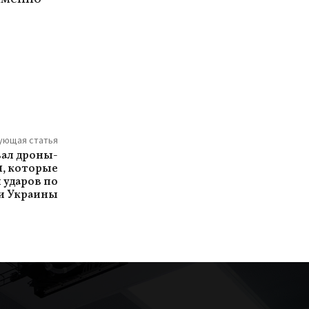
ующая статья
ал дроны-
1, которые
 ударов по
и Украины