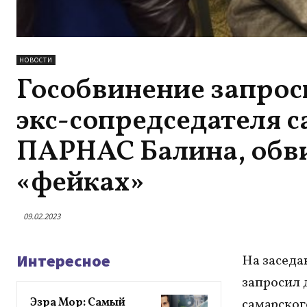
НОВОСТИ
Гособвинение запрос
экс-сопредседателя 
ПАРНАС Балина, обв
«фейках»
09.02.2023
Интересное
На заседа
запросил 
Эзра Мор: Самый
самарског