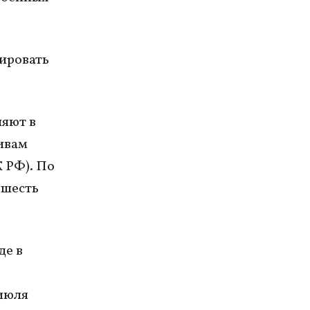
ировать
яют в
ивам
К РФ). По
 шесть
де в
июля