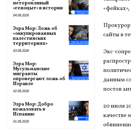
неторопливый
«фейках»,
«геноцыт» в истории
04.08.2026
Прокурор 
Эзра Мор: Ложь об
«оккупированных
сайты в т
палестинских
территориях»
Экс-сопре
03.08.2026
распростр
Эзра Мор:
Мусульманские
политичес
мигранты
опровергают ложь об
данным сл
Израиле
постов ан
02.08.2026
Эзра Мор: Добро
20 июля 2
пожаловать в
Испанию
качестве 
01.08.2026
обвинение