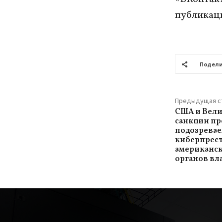
публикаци
Подели
Предыдущая с
США и Вел
санкции пр
подозревае
киберпрес
американск
органов вл