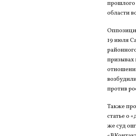
прошлого 
области в
Оппозицио
19 июля С
районного
призывах 
отношении
возбудили
против ро
Также про
статье о «
же суд ош
«ВКонтакт