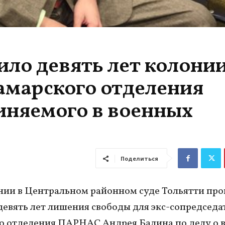
ило девять лет колонии
самарского отделения
иняемого в военных
Поделиться
нии в Центральном районном суде Тольятти пр
девять лет лишения свободы для экс-сопредседа
о отделения ПАРНАС Андрея Балина по делу о 