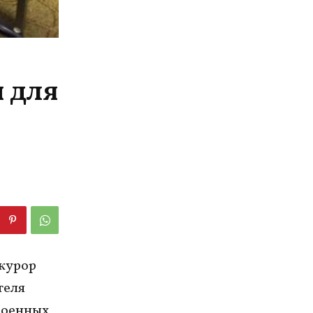
 для
окурор
теля
военных