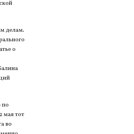
рской
м делам.
рального
атье о
 Балина
кций
 по
2 мая тот
а во
 именно