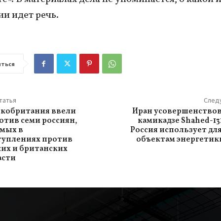
и идет речь.
ться
татья
След
икобритания ввели
Иран усовершенствов
отив семи россиян,
камикадзе Shahed-13
мых в
Россия использует для
туплениях против
объектам энергетик
их и британских
асти