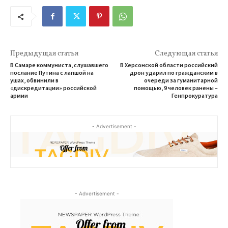
Предыдущая статья
Следующая статья
В Самаре коммуниста, слушавшего
В Херсонской области российский
послание Путина с лапшой на
дрон ударил по гражданским в
ушах, обвинили в
очереди за гуманитарной
«дискредитации» российской
помощью, 9 человек ранены –
армии
Генпрокуратура
- Advertisement -
- Advertisement -