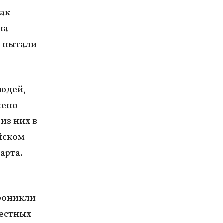
как
на
й пытали
людей,
нено
из них в
йском
арта.
проникли
местных