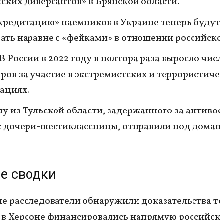
ских диверсантов» в Брянской области.
кредитацию» наемников в Украине теперь будут
ать наравне с «фейками» в отношении российск
 В России в 2022 году в полтора раза выросло чис
ров за участие в экстремистских и террористич
ациях.
 из Тульской области, задержанного за антив
к дочери-шестиклассницы, отправили под дома
е сводки
е расследователи обнаружили доказательства то
в Херсоне финансировались напрямую российс