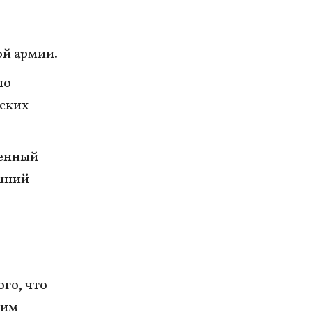
ой армии.
ло
еских
оенный
шний
го, что
ким