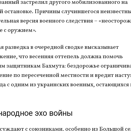
анный застрелил другого мобилизованного на
й остановке. Причины случившегося неизвестны
ельная версия военного следствия – «неосторо
 с оружием».
я разведка в очередной сводке высказывает
ение, что весенняя оттепель должна помочь
м защитникам Бахмута: бездорожье ограничив
ние по пересеченной местности и вредит наст
еда с одним из украинских военных, остающихся 
ародное эхо войны
уждают с союзниками, особенно из Большой се