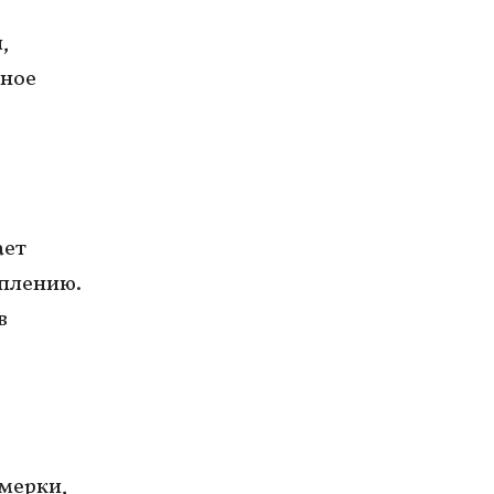
,
жное
ает
уплению.
в
мерки,