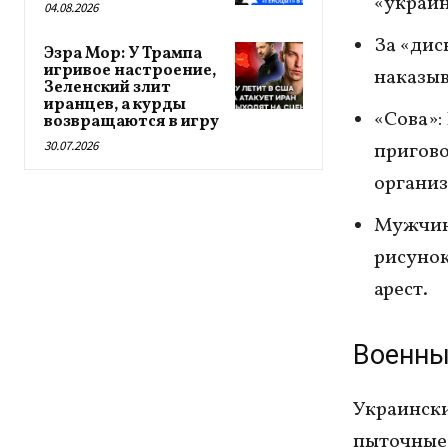
«украин
04.08.2026
За «дис
Эзра Мор: У Трампа
игривое настроение,
наказыв
Зеленский злит
иранцев, а курды
«Сова»:
возвращаются в игру
30.07.2026
пригово
организ
Мужчину
рисуно
арест.
Военны
Украински
пыточные 