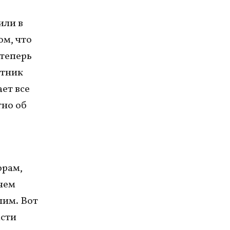
или в
ом, что
 теперь
етник
ет все
тно об
орам,
чем
шим. Вот
асти