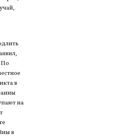
учай,
одлить
аявил,
 По
местное
икта в
ванны
упают на
т
те
йны в