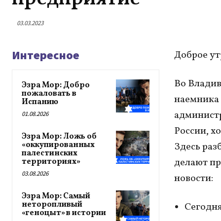
03.03.2023
Интересное
Доброе ут
Во Владив
Эзра Мор: Добро
пожаловать в
наемника 
Испанию
администр
01.08.2026
России, хо
Эзра Мор: Ложь об
«оккупированных
Здесь раз
палестинских
делают пр
территориях»
03.08.2026
новости:
Эзра Мор: Самый
неторопливый
Сегодня
«геноцыт» в истории