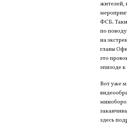
жителей, в
мероприят
ФСБ. Таки
по поводу
на экстре
главы Офи
это прово
эпизоде к
Вот уже м
видеообра
миноборон
заканчива
здесь под