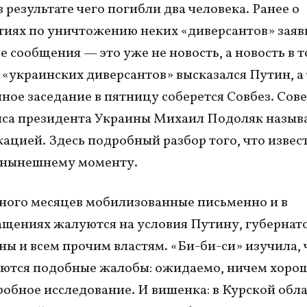
 результате чего погибли два человека. Ранее о
иях по уничтожению неких «диверсантов» заяв
е сообщения — это уже не новость, а новость в т
 «украинских диверсантов» высказался Путин, а
нное заседание в пятницу соберется Совбез. Сов
са президента Украины Михаил Подоляк называ
кацией. Здесь подробный разбор того, что извес
 нынешнему моменту.
ного месяцев мобилизованные письменно и в
щениях жалуются на условия Путину, губернат
ы и всем прочим властям. «Би-би-си» изучила, 
ются подобные жалобы: ожидаемо, ничем хоро
робное исследование. И вишенка: в Курской обл