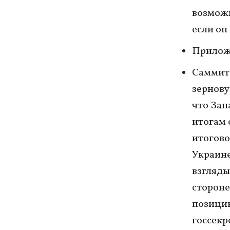
возможн
если он
Приложе
Саммит 
зернову
что Зап
итогам 
итогово
Украине
взгляды
стороне
позицию
госсекр