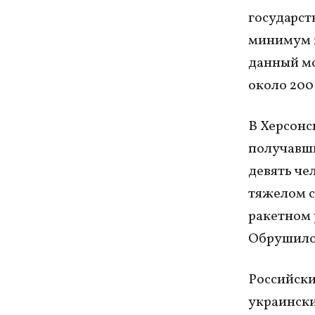
государст
минимум 2
данный мо
около 200
В Херсонс
получавши
девять чел
тяжелом с
ракетном 
Обрушилос
Российски
украински