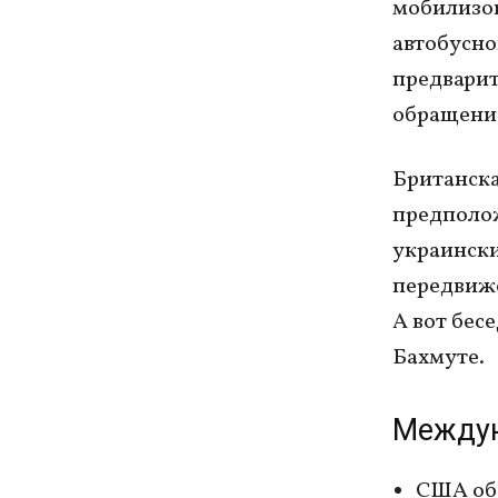
мобилизов
автобусно
предварит
обращение
Британска
предполож
украински
передвиже
А вот бес
Бахмуте.
Междун
США обс