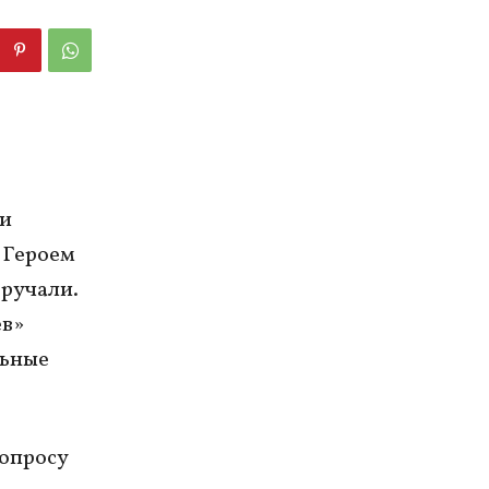
ии
 Героем
вручали.
ев»
льные
вопросу