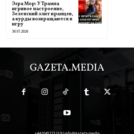
Эзра Мор: У Трампа
игривое настроение,
Зеленский злит иранцев,
а курды возвращаются в
игру
30.07.2026
GAZETA.MEDIA
+442045771219 | info@gazeta.media