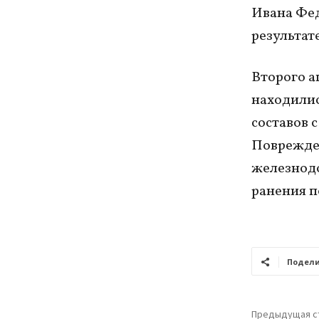
Ивана Фед
результат
Второго а
находилис
составов 
Поврежде
железнодо
ранения п
Подели
Предыдущая с