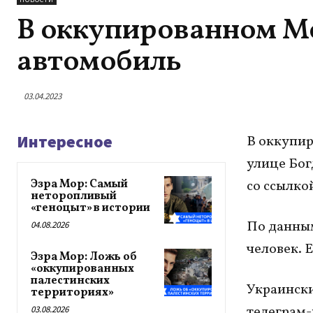
В оккупированном М
автомобиль
03.04.2023
Интересное
В оккупир
улице Бог
Эзра Мор: Самый
со ссылко
неторопливый
«геноцыт» в истории
По данным
04.08.2026
человек. 
Эзра Мор: Ложь об
«оккупированных
палестинских
Украински
территориях»
телеграм-
03.08.2026