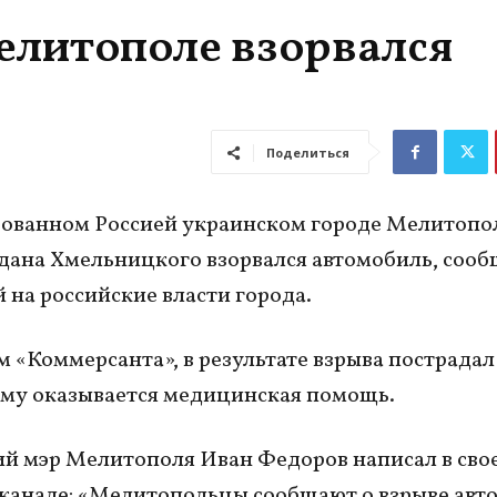
елитополе взорвался
Поделиться
ованном Россией украинском городе Мелитопо
дана Хмельницкого взорвался автомобиль, соо
й на российские власти города.
 «Коммерсанта», в результате взрыва пострадал
Ему оказывается медицинская помощь.
й мэр Мелитополя Иван Федоров написал в сво
канале: «Мелитопольцы сообщают о взрыве авто