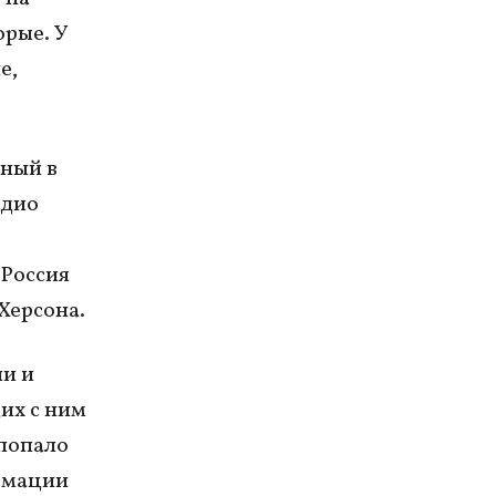
орые. У
е,
нный в
адио
 Россия
Херсона.
ии и
их с ним
 попало
рмации