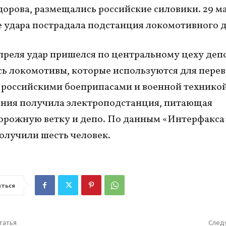
орова, размещались российские силовики. 29 ма
е удара пострадала подстанция локомотивного д
преля удар пришелся по центральному цеху депо
ь локомотивы, которые используются для пере
с российскими боеприпасами и военной техникой
ния получила электроподстанция, питающая
рожную ветку и депо. По данным «Интерфакса»
олучили шесть человек.
ться
татья
След