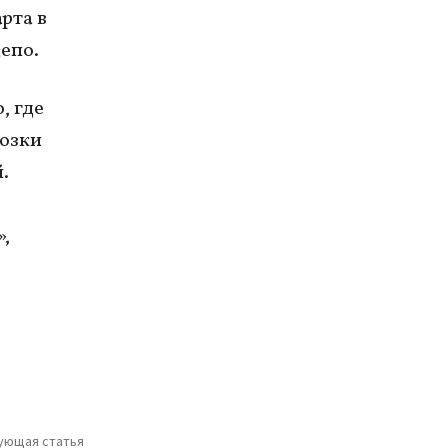
рта в
епо.
, где
возки
.
,
ующая статья