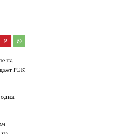
ле на
бщает РБК
 один
ем
 на