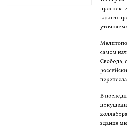
проспекте
какого пр
уточняем»
Мелитопол
самом нач
Свобода, 
российски
перенесла
В последн
покушения
коллабора
здание мн