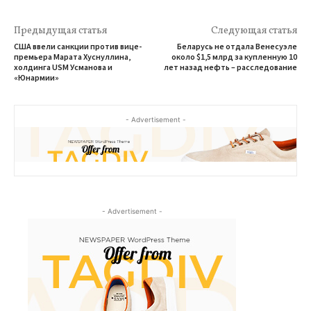
Предыдущая статья
Следующая статья
США ввели санкции против вице-
Беларусь не отдала Венесуэле
премьера Марата Хуснуллина,
около $1,5 млрд за купленную 10
холдинга USM Усманова и
лет назад нефть – расследование
«Юнармии»
- Advertisement -
- Advertisement -