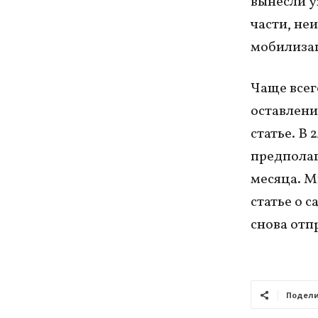
вынесли у
части, не
мобилиза
Чаще всег
оставлении
статье. В 
предполаг
месяца. М
статье о 
снова отп
Подели