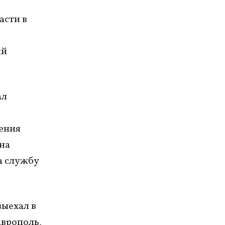
асти в
ый
ал
я
ления
на
на службу
выехал в
аврополь,