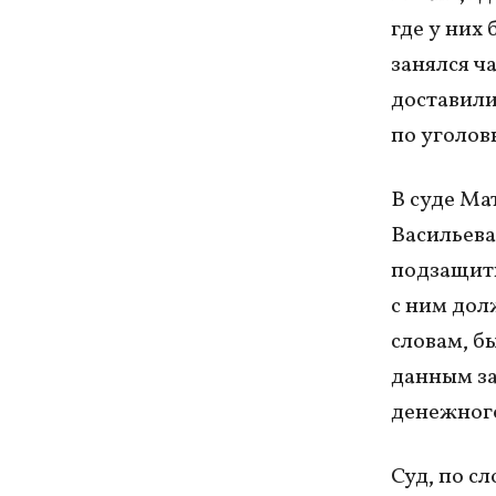
где у них
занялся ч
доставили
по уголов
В суде Ма
Васильева
подзащитн
с ним дол
словам, б
данным за
денежного
Суд, по с