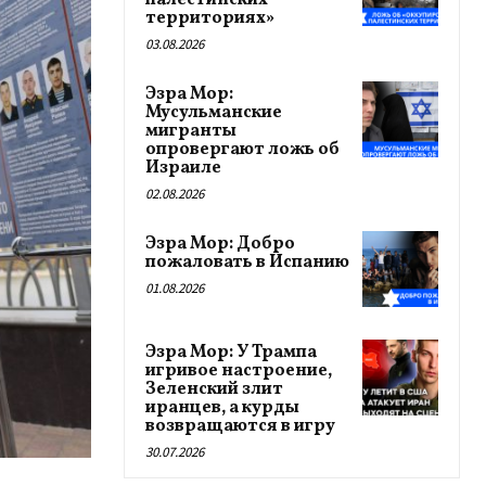
палестинских
территориях»
03.08.2026
Эзра Мор:
Мусульманские
мигранты
опровергают ложь об
Израиле
02.08.2026
Эзра Мор: Добро
пожаловать в Испанию
01.08.2026
Эзра Мор: У Трампа
игривое настроение,
Зеленский злит
иранцев, а курды
возвращаются в игру
30.07.2026