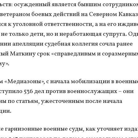
ьств: осужденный является бывшим сотруднико
етераном боевых действий на Северном Кавказе
ся к уголовной ответственности, а на его ижди
 не только дети, но и неработающая супруга. Од
нии апелляции судебная коллегия сочла ранее
ный Маткину срок «справедливым и соразмерны
у».
 «Медиазоны», с начала мобилизации в военны
ступило 536 дел против военнослужащих – они
ы по статьям, ужесточенным после начала
ции.
е гарнизонные военные суды, как уточняет изда