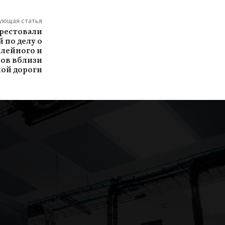
ующая статья
арестовали
 по делу о
елейного и
ов вблизи
ой дороги