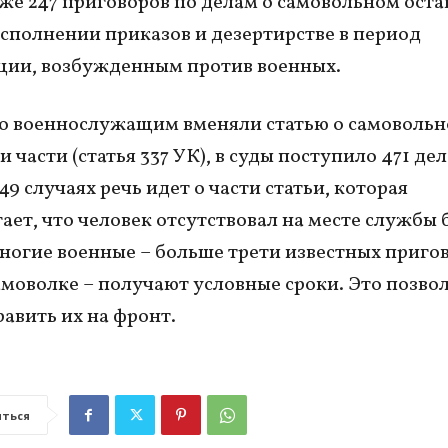
же 247 приговоров по делам о самовольном ост
исполнении приказов и дезертирстве в период
ции, возбужденным против военных.
о военнослужащим вменяли статью о самоволь
 части (статья 337 УК), в суды поступило 471 дел
249 случаях речь идет о части статьи, которая
ает, что человек отсутствовал на месте службы 
ногие военные – больше трети известных приго
самоволке – получают условные сроки. Это позво
равить их на фронт.
ться