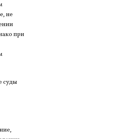
м
, не
вении
нако при
м
е суды
ние,