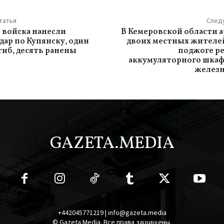
татья
След
 войска нанесли
В Кемеровской области 
дар по Купянску, один
двоих местных жителей
гиб, десять ранены
поджоге р
аккумуляторного шкаф
железн
GAZETA.MEDIA
+442045771219 | info@gazeta.media
© Gazeta Media. Все права защищены.