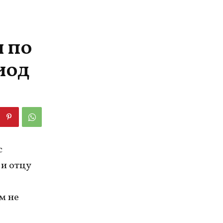
и по
иод
с
и отцу
м не