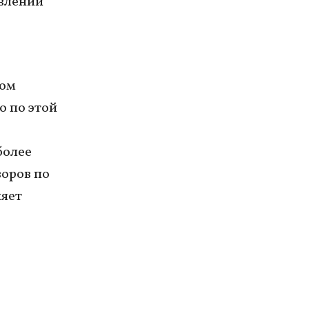
авлении
ном
о по этой
более
воров по
ляет