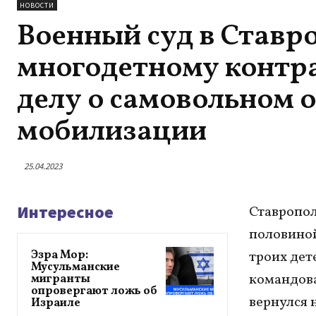
НОВОСТИ
Военный суд в Ставр
многодетному контра
делу о самовольном о
мобилизации
25.04.2023
Интересное
Ставропол
половиной
Эзра Мор:
троих дет
Мусульманские
командова
мигранты
опровергают ложь об
вернулся 
Израиле