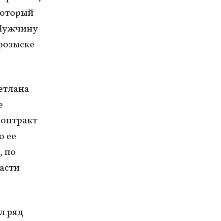
который
 Мужчину
 розыске
ветлана
е
контракт
о ее
, по
асти
л ряд