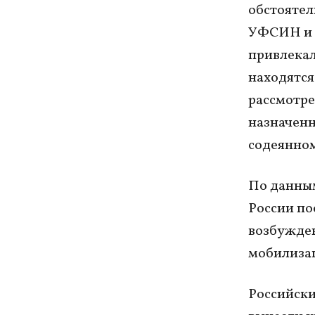
обстоятел
УФСИН и в
привлекал
находятся
рассмотре
назначен
содеянном
По данным
России по
возбужден
мобилиза
Российски