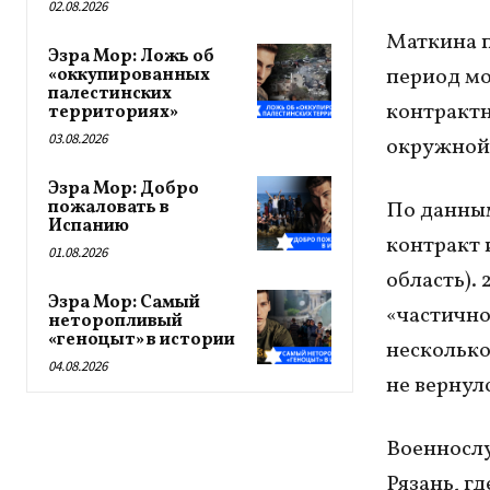
02.08.2026
Маткина п
Эзра Мор: Ложь об
период мо
«оккупированных
палестинских
контрактн
территориях»
03.08.2026
окружной 
Эзра Мор: Добро
пожаловать в
По данным
Испанию
контракт 
01.08.2026
область).
Эзра Мор: Самый
«частично
неторопливый
«геноцыт» в истории
несколько
04.08.2026
не вернулс
Военнослу
Рязань, гд