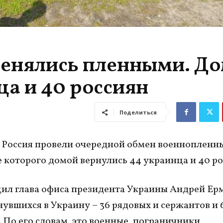
менялись пленными. Д
ца и 40 россиян
Поделиться
 Россия провели очередной обмен военнопленны
е которого домой вернулись 44 украинца и 40 ро
ил глава офиса президента Украины Андрей Ерм
нувшихся в Украину – 36 рядовых и сержантов и 
 По его словам, это военные, пограничники,