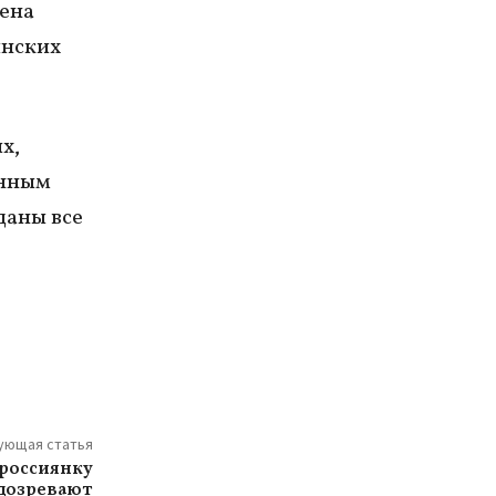
лена
инских
х,
анным
даны все
ующая статья
 россиянку
одозревают