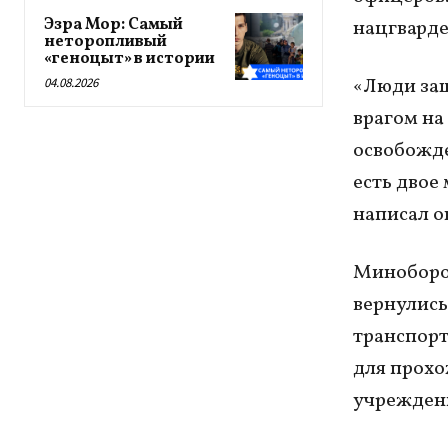
Эзра Мор: Самый
нацгварде
неторопливый
«геноцыт» в истории
«Люди защ
04.08.2026
врагом на
освобожде
есть двое
написал о
Миноборон
вернулись
транспорт
для прохо
учреждени