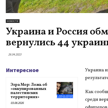
НОВОСТИ
Украина и Россия об
вернулись 44 украин
26.04.2023
Интересное
Украина и
результат
Эзра Мор: Ложь об
«оккупированных
Как сообщ
палестинских
территориях»
среди вер
03.08.2026
офицеров.