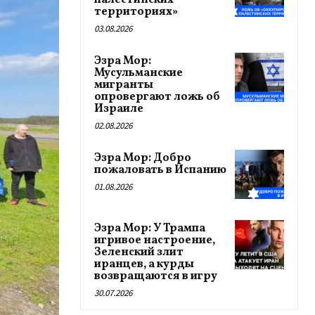
палестинских
территориях»
03.08.2026
Эзра Мор:
Мусульманские
мигранты
опровергают ложь об
Израиле
02.08.2026
Эзра Мор: Добро
пожаловать в Испанию
01.08.2026
Эзра Мор: У Трампа
игривое настроение,
Зеленский злит
иранцев, а курды
возвращаются в игру
30.07.2026