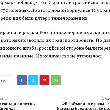
 Ермак сообщал, что в Украину из российского п
 130 военных. До этого домой вернулись 12 укра
среди них были пятеро тяжелораненых.
Украина передала России тяжелораненых пленны
 которых позволяло их транспортировать. По д
ионного штаба, российской стороне были пере
еные пленные. Их количество не уточнялось.
ться
татья
След
а санкции против
ФБР объявило в розыск
Кирилла
Наталью Бурлинову. Ее п