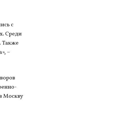
ись с
х. Среди
. Также
», –
оворов
оенно-
в Москву