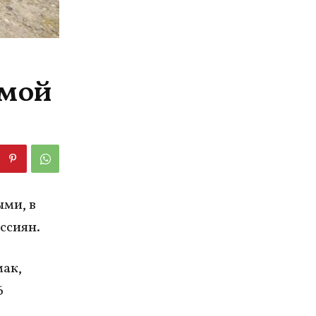
омой
ми, в
ссиян.
ак,
6