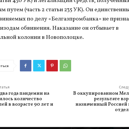
статьи 430 УК) и легализации средств, полученны
м путем (часть 2 статьи 235 УК). Он единственн
виняемых по делу «Белгазпромбанка» не призна
пизодам обвинения. Наказание он отбывает в
льной колонии в Новополоцке.
ться
татья
След
 два года пандемии на
В оккупированном Мел
илось количество
результате вз
ей в возрасте 90 лет и
назначенный Россией
отдел