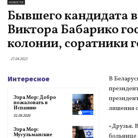
НОВОСТИ
Бывшего кандидата в
Виктора Бабарико го
колонии, соратники г
27.04.2023
Интересное
В Беларус
президент
Эзра Мор: Добро
президент
пожаловать в
лишения с
Испанию
01.08.2026
«Друзья. 
Эзра Мор:
Мусульманские
больнице 