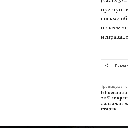
(часть 3 
преступны
восьми об
по всем э
исправите
Подели
Предыдущая с
В России за
20% сократ
долгожител
старше