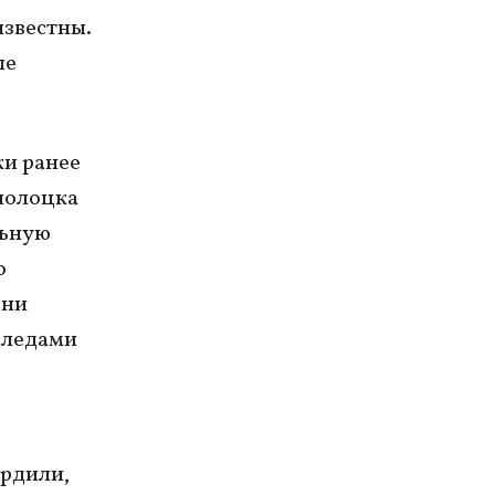
известны.
ле
ки ранее
ополоцка
льную
о
ени
 следами
ердили,