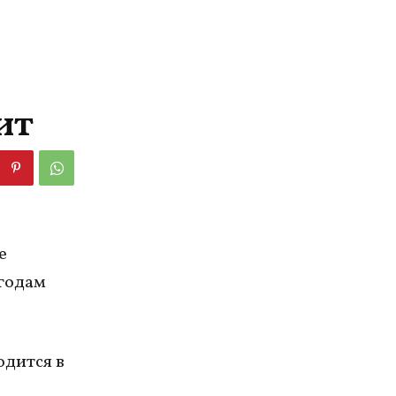
ит
е
 годам
одится в