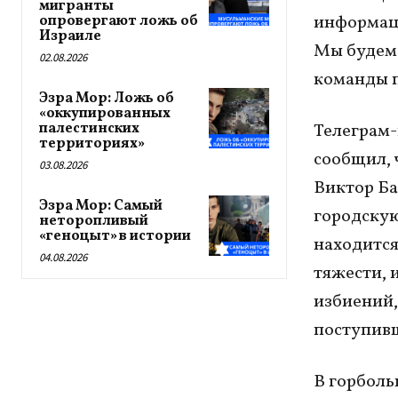
мигранты
информаци
опровергают ложь об
Израиле
Мы будем 
02.08.2026
команды 
Эзра Мор: Ложь об
«оккупированных
палестинских
Телеграм-
территориях»
сообщил, 
03.08.2026
Виктор Ба
Эзра Мор: Самый
городскую
неторопливый
«геноцыт» в истории
находится
04.08.2026
тяжести, 
избиений,
поступивш
В горболь