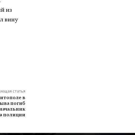
х
ый из
л вину
ующая статья
итополе в
рыва погиб
 начальник
а полиции