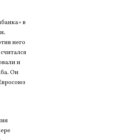
мбанка» в
и.
отив него
 считался
овали и
ба. Он
Евросоюз
ния
мере