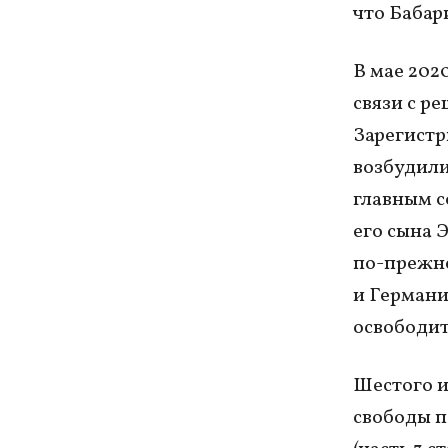
что Бабар
В мае 202
связи с р
Зарегистр
возбудили
главным с
его сына 
по-прежне
и Германи
освободит
Шестого и
свободы п