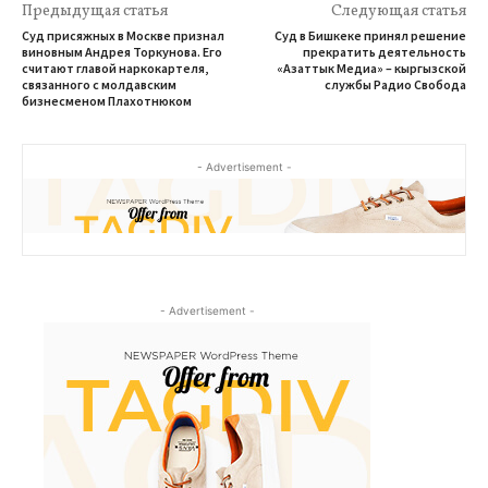
Предыдущая статья
Следующая статья
Суд присяжных в Москве признал
Суд в Бишкеке принял решение
виновным Андрея Торкунова. Его
прекратить деятельность
считают главой наркокартеля,
«Азаттык Медиа» – кыргызской
связанного с молдавским
службы Радио Свобода
бизнесменом Плахотнюком
- Advertisement -
- Advertisement -