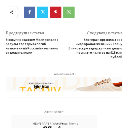
Предыдущая статья
Следующая статья
В оккупированном Мелитополе в
Блогера и организатора
результате взрыва погиб
«марафонов желаний» Елену
назначенный Россией начальник
Блиновскую задержали по делу о
отдела полиции
неуплате налогов на 918 млн
рублей
- Advertisement -
- Advertisement -