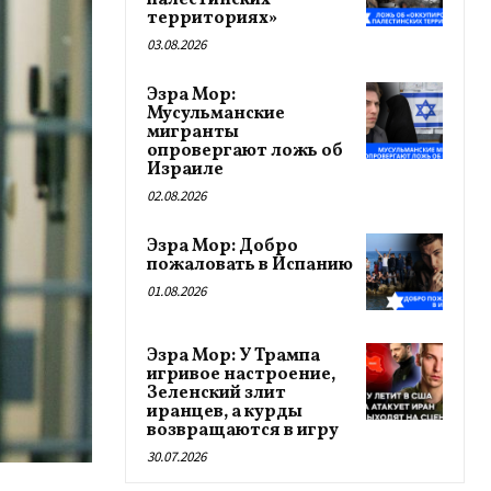
палестинских
территориях»
03.08.2026
Эзра Мор:
Мусульманские
мигранты
опровергают ложь об
Израиле
02.08.2026
Эзра Мор: Добро
пожаловать в Испанию
01.08.2026
Эзра Мор: У Трампа
игривое настроение,
Зеленский злит
иранцев, а курды
возвращаются в игру
30.07.2026