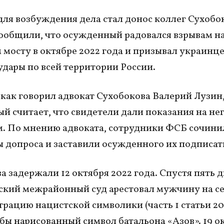
ля возбуждения дела стал донос коллег Сухобо
ообщили, что осужденный радовался взрывам н
мосту в октябре 2022 года и призывал украинц
удары по всей территории России.
 как говорил адвокат Сухобокова Валерий Лузин
й считает, что свидетели дали показания на не
. По мнению адвоката, сотрудники ФСБ сочини
 допроса и заставили осужденного их подписат
а задержали 12 октября 2022 года. Спустя пять 
кий межрайонный суд арестовал мужчину на се
трацию нацистской символики (часть 1 статьи 2
обы нарисованный символ батальона «Азов». 19 о