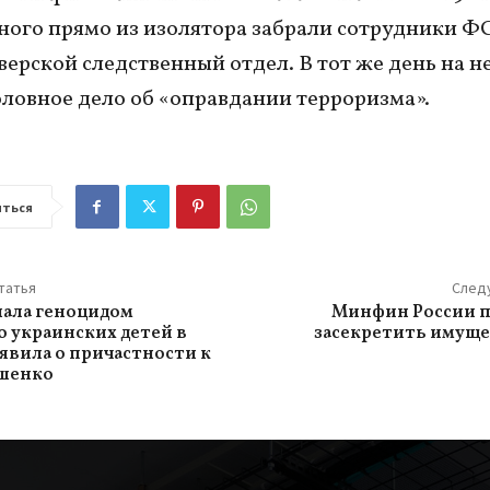
ного прямо из изолятора забрали сотрудники Ф
Тверской следственный отдел. В тот же день на н
оловное дело об «оправдании терроризма».
ться
татья
След
ала геноцидом
Минфин России 
 украинских детей в
засекретить имуще
аявила о причастности к
ашенко