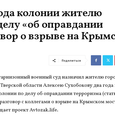
года колонии жителю
делу «об оправдании
овор о взрыве на Крым
Поделиться
гарнизонный военный суд назначил жителю гор
Тверской области Алексею Сухобокову два года 
олонии по делу об оправдании терроризма (стать
 разговор с коллегами о взрыве на Крымском мос
ает проект Avtozak.life.