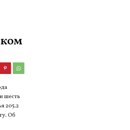
ском
ода
и шесть
я 205.2
ту. Об