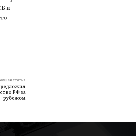
СБ и
его
ующая статья
предложил
ство РФ за
рубежом