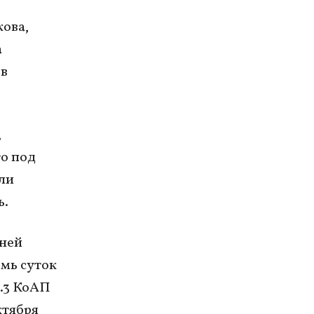
кова,
а
ев
,
го под
ли
ь.
дней
мь суток
0.3 КоАП
ктября