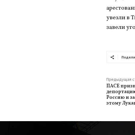
арестован
увезли в 
завели уг
Подели
Предыдущая с
ПАСЕ призн
депортацию
Россию и з
этому Лук