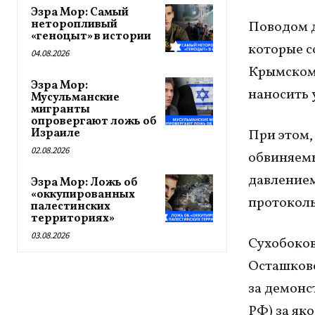
Эзра Мор: Самый
неторопливый
Поводом д
«геноцыт» в истории
которые с
04.08.2026
Крымском 
Эзра Мор:
наносить 
Мусульманские
мигранты
опровергают ложь об
Израиле
При этом,
02.08.2026
обвиняемы
давлением
Эзра Мор: Ложь об
«оккупированных
протоколы
палестинских
территориях»
03.08.2026
Сухобоков
Осташковс
за демонс
РФ) за як