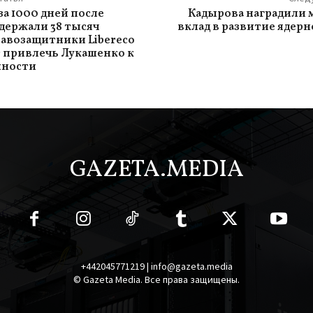
за 1000 дней после
Кадырова наградили 
держали 38 тысяч
вклад в развитие ядер
равозащитники Libereco
 привлечь Лукашенко к
нности
GAZETA.MEDIA
+442045771219 | info@gazeta.media
© Gazeta Media. Все права защищены.