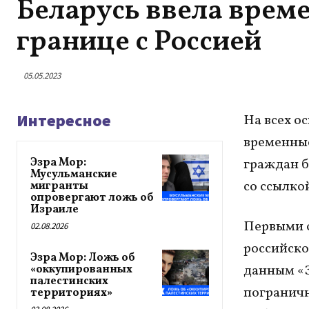
Беларусь ввела врем
границе с Россией
05.05.2023
Интересное
На всех о
временные
Эзра Мор:
граждан б
Мусульманские
со ссылко
мигранты
опровергают ложь об
Израиле
Первыми о
02.08.2026
российско
Эзра Мор: Ложь об
данным «З
«оккупированных
палестинских
пограничн
территориях»