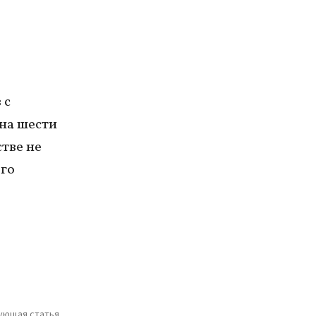
 с
 на шести
тве не
ого
ующая статья