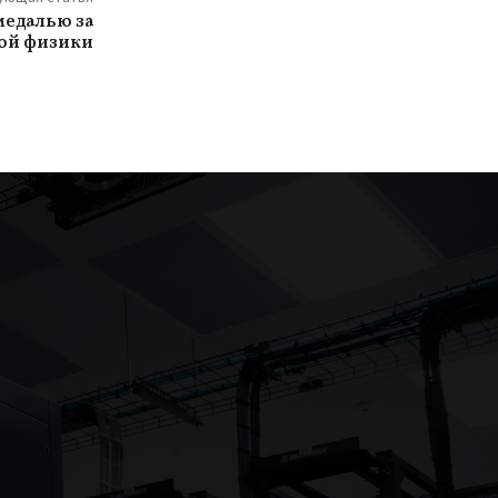
медалью за
ной физики