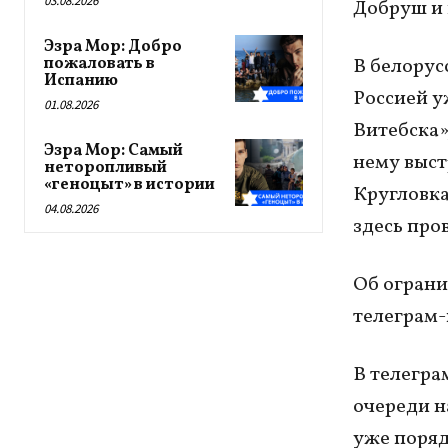
03.08.2026
Добруш и 
Эзра Мор: Добро
пожаловать в
В белорус
Испанию
Россией у
01.08.2026
Витебска»
Эзра Мор: Самый
нему выст
неторопливый
«геноцыт» в истории
Кругловка
04.08.2026
здесь про
Об ограни
телеграм
В телегра
очереди н
уже поряд