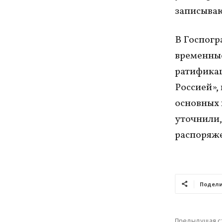
записываю
В Госпогр
временные
ратификац
Россией»,
основных 
уточнили,
распоряже
Подели
Предыдущая с