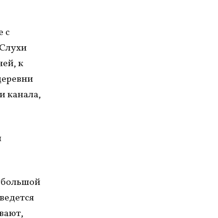
 с
«Слухи
ей, к
деревни
и канала,
и
о большой
 ведется
вают,