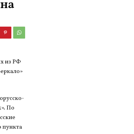
 на
х из РФ
Зеркало»
орусско-
». По
сские
о пункта