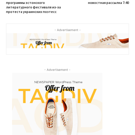
программы эстонского
новостная рассылка 7:40
литературного фестиваля из-за
протеста украинских поэтесс
- Advertisement -
- Advertisement -