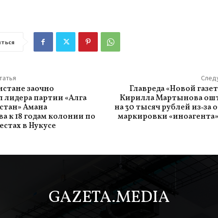
ться
татья
След
истане заочно
Главреда «Новой газе
 лидера партии «Алга
Кирилла Мартынова ош
стан» Амана
на 30 тысяч рублей из‑за 
а к 18 годам колонии по
маркировки «иноагента»
естах в Нукусе
GAZETA.MEDIA