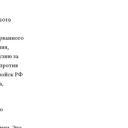
2019
рванного
ия,
узию за
 против
войск РФ
а,
о
иян. Это