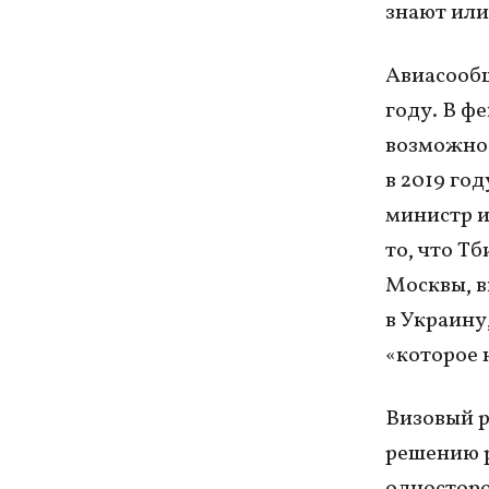
знают или
Авиасообщ
году. В ф
возможнос
в 2019 го
министр и
то, что Т
Москвы, в
в Украину
«которое 
Визовый р
решению р
односторо