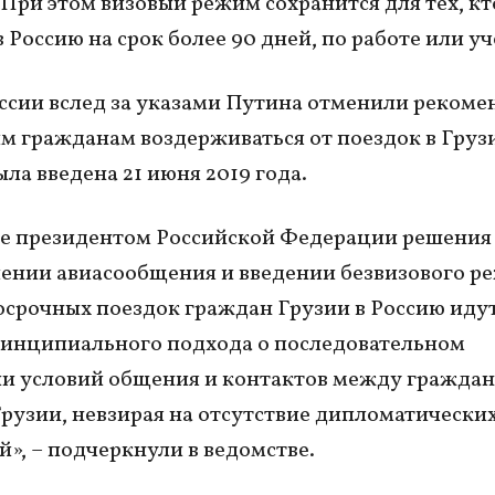
 При этом визовый режим сохранится для тех, кт
 Россию на срок более 90 дней, по работе или уч
сии вслед за указами Путина отменили реком
м гражданам воздерживаться от поездок в Груз
ыла введена 21 июня 2019 года.
е президентом Российской Федерации решения
ении авиасообщения и введении безвизового р
осрочных поездок граждан Грузии в Россию идут
инципиального подхода о последовательном
и условий общения и контактов между гражда
Грузии, невзирая на отсутствие дипломатически
», – подчеркнули в ведомстве.