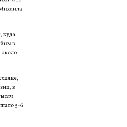
 Михаила
, куда
ойны в
о около
ссияне,
зии, в
тысяч
ышало 5-6