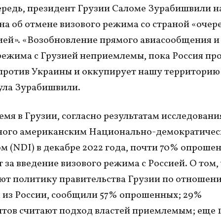
ередь, президент Грузии Саломе Зурабишвили н
на об отмене визового режима со страной «очер
ей». «Возобновление прямого авиасообщения и
режима с Грузией неприемлемы, пока Россия пр
против Украины и оккупирует нашу территорию»
ула Зурабишвили.
ремя в Грузии, согласно результатам исследовани
ного американским Национально-демократиче
м (NDI) в декабре 2022 года, почти 70% опроше
 за введение визового режима с Россией. О том,
ют политику правительства Грузии по отношен
из России, сообщили 57% опрошенных; 29%
тов считают подход властей приемлемым; еще 