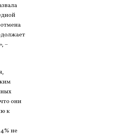
азвала
едной
 отмена
одолжает
, –
я,
ским
нных
 что они
ию к
14% не