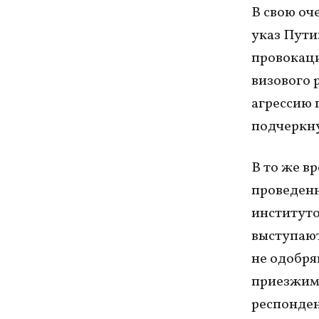
В свою оч
указ Пути
провокаци
визового 
агрессию 
подчеркн
В то же в
проведен
институто
выступают
не одобря
приезжим 
респонден