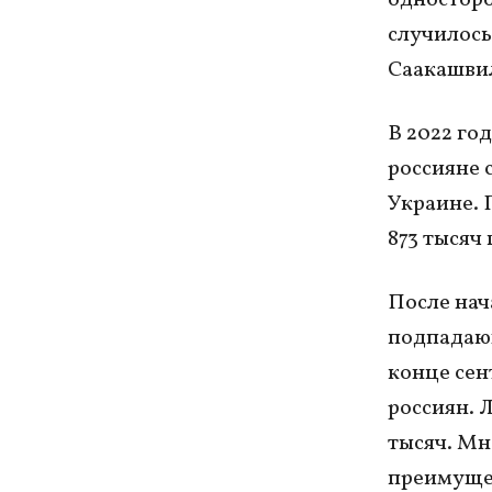
случилось
Саакашви
В 2022 го
россияне 
Украине. 
873 тысяч
После нач
подпадающ
конце сен
россиян. 
тысяч. Мн
преимуще