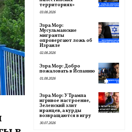
палестинских
территориях»
03.08.2026
Эзра Мор:
Мусульманские
мигранты
опровергают ложь об
Израиле
02.08.2026
Эзра Мор: Добро
пожаловать в Испанию
01.08.2026
Эзра Мор: У Трампа
игривое настроение,
Зеленский злит
иранцев, а курды
и
возвращаются в игру
30.07.2026
ты в