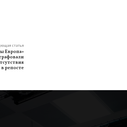
ующая статья
ты Европа»
трафовали
отсутствия
 в репосте