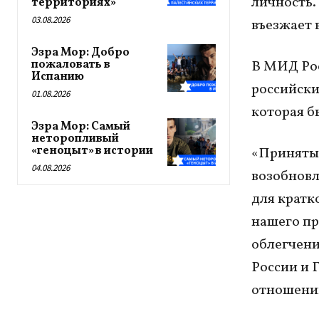
личность.
территориях»
03.08.2026
въезжает в
Эзра Мор: Добро
пожаловать в
В МИД Рос
Испанию
российски
01.08.2026
которая б
Эзра Мор: Самый
неторопливый
«геноцыт» в истории
«Приняты
04.08.2026
возобновл
для кратк
нашего пр
облегчени
России и 
отношений