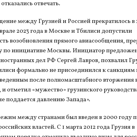
 отказались отвечать.
ение между Грузией и Россией прекратилось в 
еврале 2023 года в Москве и Тбилиси допустили
ть возобновления прямого авиасообщения, пре
ду по инициативе Москвы. Инициатор предложен
ностранных дел РФ Сергей Лавров, похвалил Гр
билиси формально не присоединился к санкциям
веденным после полномасштабного вторжения 
, и отметил «мужество» грузинского руководств
не поддается давлению Запада».
ежим между странами был введен в 2000 году п
оссийских властей. С 1 марта 2012 года Грузия в
ннем порядке отменила въездные визы для росс