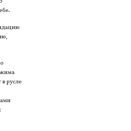
о
ебе.
ендацию
ию,
 о
ежима
 в русле
нами
х