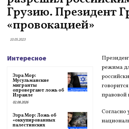
Грузию. Президент Г
«провокацией»
10.05.2023
Интересное
Президент
режима дл
Эзра Мор:
российски
Мусульманские
говорится
мигранты
опровергают ложь об
правовой
Израиле
02.08.2026
Согласно 
Эзра Мор: Ложь об
национал
«оккупированных
палестинских