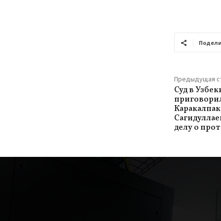
Подели
Предыдущая с
Суд в Узбек
приговорил
Каракалпак
Сагидуллаев
делу о прот