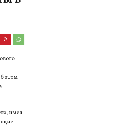
ового
б этом
е
ию, имея
ающие