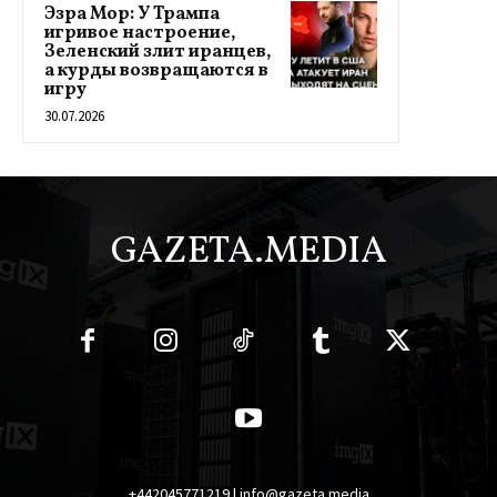
Эзра Мор: У Трампа
игривое настроение,
Зеленский злит иранцев,
а курды возвращаются в
игру
30.07.2026
GAZETA.MEDIA
+442045771219 | info@gazeta.media