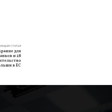
ующая статья
краине для
анков и 28
вительство
льши в ЕС