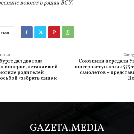
ссияне воюют в рядах ВСУ:
ться
татья
След
бурге дал два года
Союзники передали У
нсионерке, оставившей
контрнаступления 575 т
 могиле родителей
самолетов – предста
осьбой «забрать сына к
По
GAZETA.MEDIA