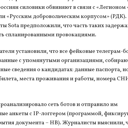
оссиян силовики обвиняют в связи с «Легионом
ли «Русским добровольческим корпусом» (РДК).
ы Sota предположили, что часть таких задерж
ть спланированными провокациями.
атели установили, что все фейковые телеграм-б
занные с упомянутыми организациями, собираю
ные сведения о кандидатах: данные паспорта, н
билета, места проживания и работы, номера СН
роанализировало сеть ботов и отправило им
ые анкеты с IP-логгером (программой, фиксиру
рытия документа – НВ). Журналисты выяснили, 