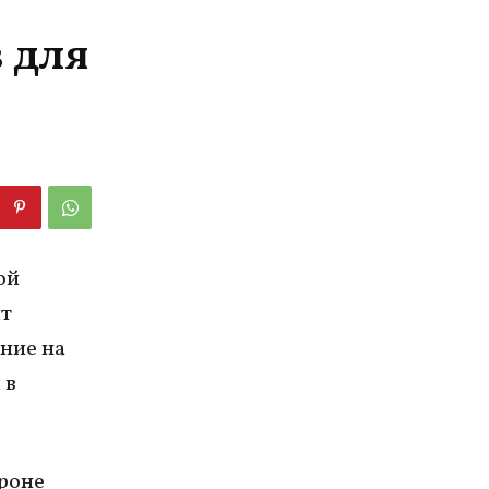
 для
ой
ят
ние на
 в
ороне