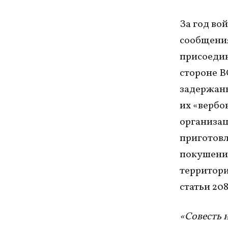
За год во
сообщения
присоедин
стороне В
задержанн
их «вербо
организац
приготовле
покушение
территории
статьи 208
«Совесть 