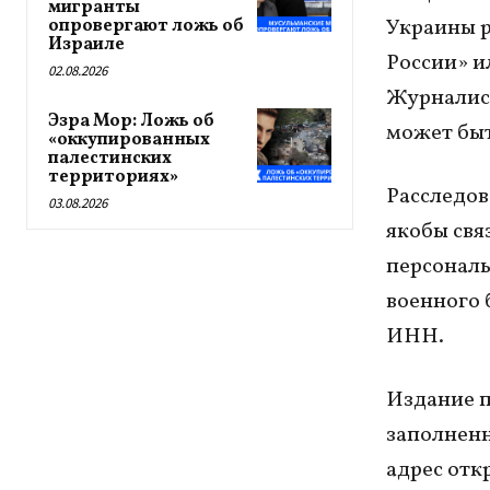
мигранты
Украины р
опровергают ложь об
Израиле
России» и
02.08.2026
Журналист
Эзра Мор: Ложь об
может бы
«оккупированных
палестинских
территориях»
Расследов
03.08.2026
якобы свя
персональ
военного 
ИНН.
Издание п
заполненн
адрес отк