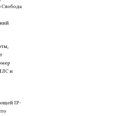
 «Свобода
аний
оты,
т
омер
ИЛС и
ющей IP-
что