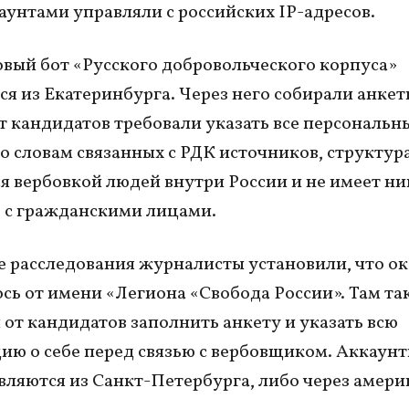
аунтами управляли с российских IP-адресов.
овый бот «Русского добровольческого корпуса»
ся из Екатеринбурга. Через него собирали анкеты
т кандидатов требовали указать все персональн
о словам связанных с РДК источников, структур
я вербовкой людей внутри России и не имеет н
 с гражданскими лицами.
е расследования журналисты установили, что ок
ось от имени «Легиона «Свобода России». Там т
 от кандидатов заполнить анкету и указать всю
ю о себе перед связью с вербовщиком. Аккаунт
вляются из Санкт-Петербурга, либо через амер