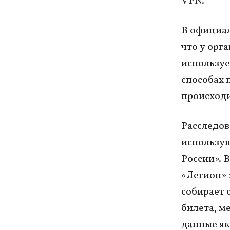
VPN.
В официал
что у орг
используе
способах 
происходи
Расследов
использую
России». 
«Легион» 
собирает 
билета, м
данные як