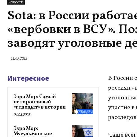
НОВОСТИ
Sota: в России работ
«вербовки в ВСУ». П
заводят уголовные д
11.05.2023
Интересное
В России 
россиян «
Эзра Мор: Самый
уголовные
неторопливый
участие в
«геноцыт» в истории
04.08.2026
расследов
Эзра Мор:
Мусульманские
Чаще всег