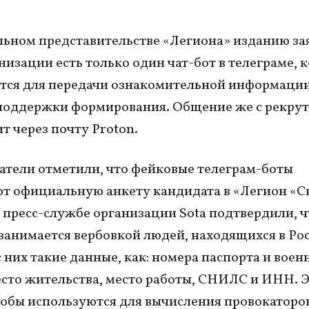
ьном представительстве «Легиона» изданию за
анизации есть только один чат-бот в телеграме, 
тся для передачи ознакомительной информации
поддержки формирования. Общение же с рекру
т через почту Proton.
атели отметили, что фейковые телеграм-боты
т официальную анкету кандидата в «Легион «С
В пресс-службе организации Sota подтвердили, ч
занимается вербовкой людей, находящихся в Рос
с них такие данные, как: номера паспорта и воен
есто жительства, место работы, СНИЛС и ИНН. 
обы используются для вычисления провокаторов