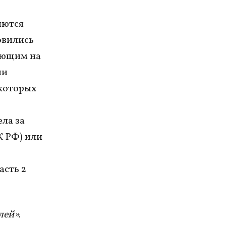
яются
овились
юющим на
ли
 которых
ла за
К РФ) или
асть 2
лей».