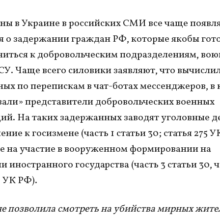
йны в Украине в российских СМИ все чаще появл
 о задержании граждан РФ, которые якобы гот
иться к добровольческим подразделениям, во
СУ. Чаще всего силовики заявляют, что вычисли
ых по перепискам в чат-ботах мессенджеров, в
вали» представители добровольческих военных
ий. На таких задержанных заводят уголовные де
ние к госизмене (часть 1 статьи 30; статья 275 У
 на участие в вооруженном формировании на
 иностранного государства (часть 3 статьи 30, ч
 УК РФ).
не позволила смотреть на убийства мирных жите