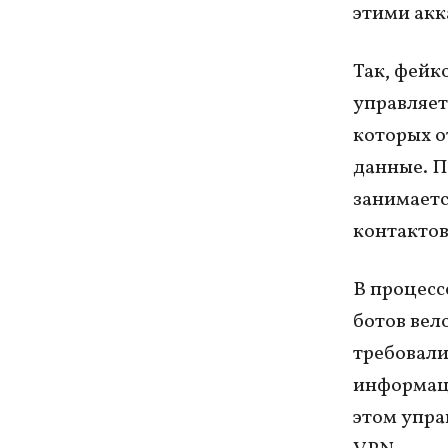
этими акк
Так, фейк
управляет
которых о
данные. П
занимаетс
контактов
В процесс
ботов вел
требовали
информаци
этом упра