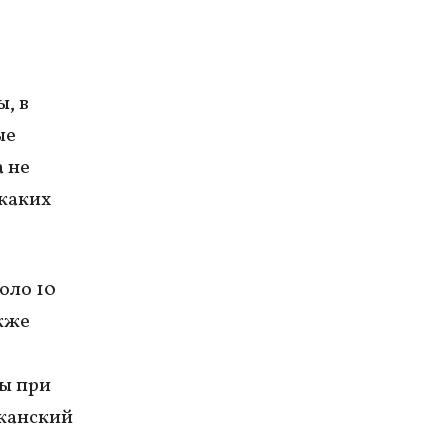
, в
ые
а не
икаких
оло 10
акже
ы при
иканский