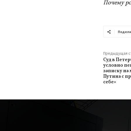
Почему ро
Подели
Предыдущая с
Суд в Петер
условно пе
записку на
Путина с пр
себе»