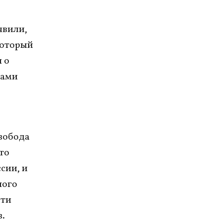
явили,
который
 о
тами
вобода
то
сии, и
ного
Эти
.