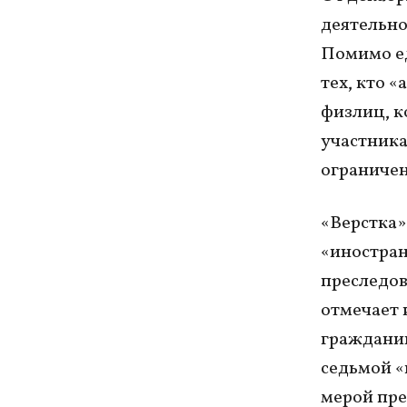
деятельно
Помимо ед
тех, кто 
физлиц, к
участника
ограничен
«Верстка»
«иностран
преследов
отмечает 
гражданин
седьмой «
мерой пре