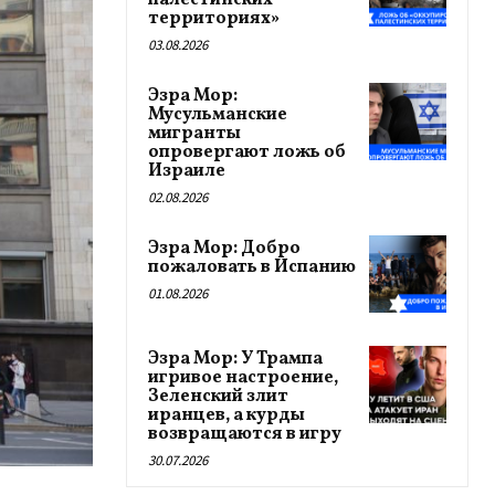
палестинских
территориях»
03.08.2026
Эзра Мор:
Мусульманские
мигранты
опровергают ложь об
Израиле
02.08.2026
Эзра Мор: Добро
пожаловать в Испанию
01.08.2026
Эзра Мор: У Трампа
игривое настроение,
Зеленский злит
иранцев, а курды
возвращаются в игру
30.07.2026