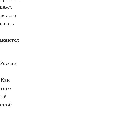
ием».
 реестр
навать
раняются
 России
 Как
ятого
дый
 иной