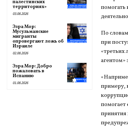
палестинских
помогать 
территориях»
03.08.2026
деятельно
Эзра Мор:
Мусульманские
По словам
мигранты
опровергают ложь об
при посту
Израиле
«третьих 
02.08.2026
агентом» 
Эзра Мор: Добро
пожаловать в
Испанию
«Например
01.08.2026
примеру, 
коррупци
помогает 
принятия 
предупреж