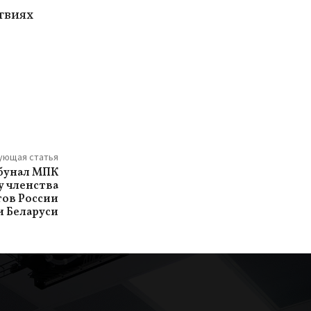
твиях
ующая статья
бунал МПК
 членства
ов России
и Беларуси