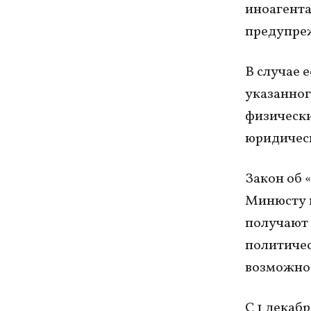
иноагента
предупреж
В случае 
указанног
физически
юридическ
Закон об 
Минюсту п
получают 
политичес
возможнос
С 1 декабр