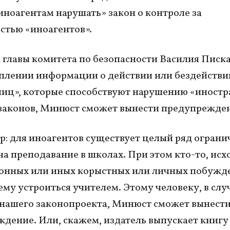
иноагентам нарушать» закон о контроле за
стью «иноагентов».
 главы комитета по безопасности Василия Писка
плении информации о действии или бездействи
лиц», которые способствуют нарушению «иност
законов, Минюст сможет вынести предупрежде
: для иноагентов существует целый ряд ограни
на преподавание в школах. При этом кто-то, исх
онных или иных корыстных или личных побужд
ему устроиться учителем. Этому человеку, в слу
нашего законопроекта, Минюст сможет вынест
дение. Или, скажем, издатель выпускает книгу