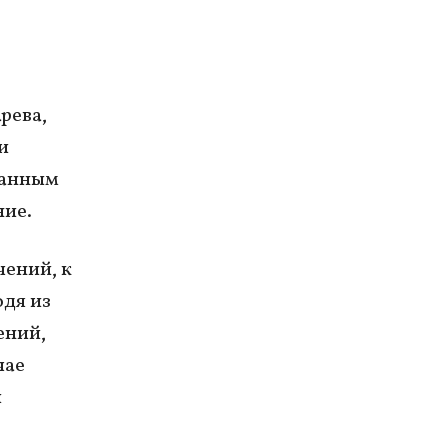
рева,
и
ранным
ние.
чений, к
одя из
ений,
чае
и