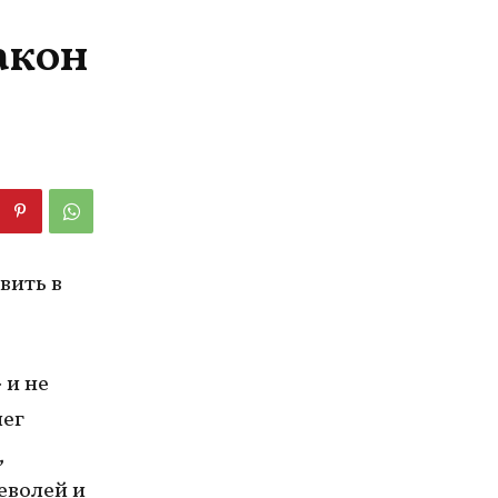
акон
вить в
 и не
лег
,
еволей и