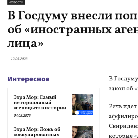
НОВОСТИ
В Госдуму внесли поп
об «иностранных аге
лица»
12.05.2023
Интересное
В Госдуму
закон об 
Эзра Мор: Самый
неторопливый
Речь идет
«геноцыт» в истории
аффилиров
04.08.2026
Свириденк
Эзра Мор: Ложь об
«оккупированных
которые «