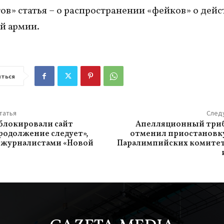
ов» статья – о распространении «фейков» о дейс
й армии.
ться
татья
След
аблокировали сайт
Апелляционный три
родолжение следует»,
отменил приостановку
 журналистами «Новой
Паралимпийских комитет