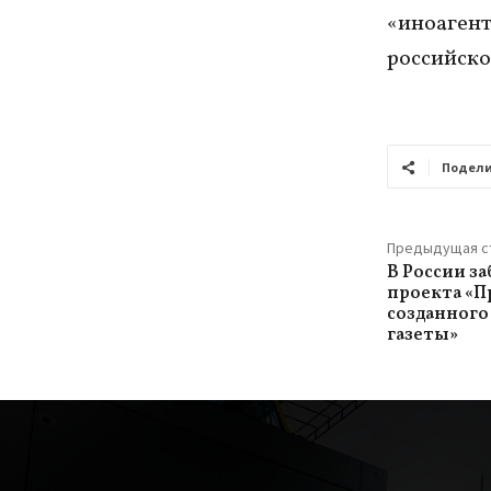
«иноагент
российско
Подели
Предыдущая с
В России з
проекта «П
созданного
газеты»