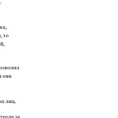
т
ка,
, то
й,
позволил
и они
х лиц.
нтроле за