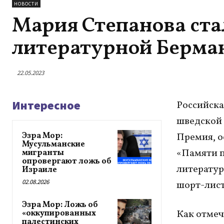
НОВОСТИ
Мария Степанова ста
литературной Берма
22.05.2023
Интересное
Российска
шведской 
Эзра Мор:
Премия, о
Мусульманские
«Памяти п
мигранты
опровергают ложь об
литератур
Израиле
02.08.2026
шорт-лис
Эзра Мор: Ложь об
Как отмеч
«оккупированных
палестинских