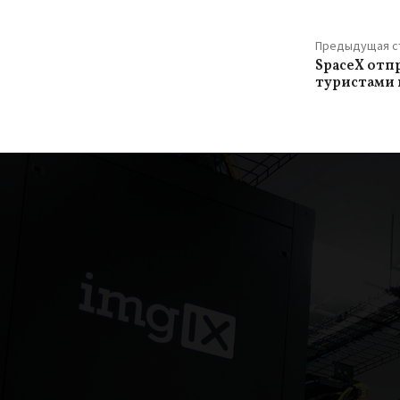
Предыдущая с
SpaceX отп
туристами 