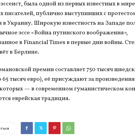
 эссеист, была одной из первых известных в мире
х писателей, публично выступивших с протесто
 в Украину. Широкую известность на Западе по
зычное эссе «Война путинского воображения»,
анное в Financial Times в первые дни войны. Ст
вёт в Берлине.
мановской премии составляет 750 тысяч шведск
 65 тысяч евро), её присуждают за произведени
 которых — в современном гуманистическом кон
тся еврейская традиция.
ться