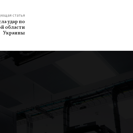
ующая статья
ла удар по
й области
Украины