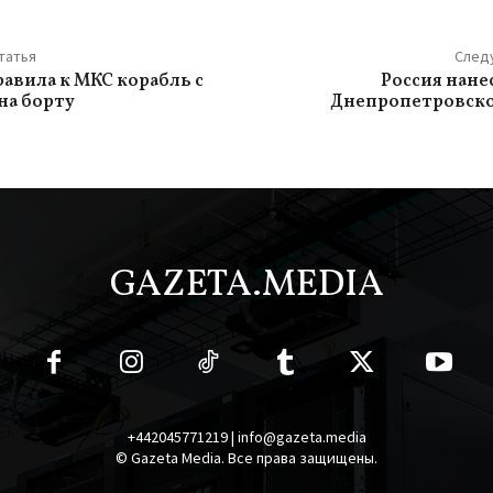
татья
След
равила к МКС корабль с
Россия нанес
на борту
Днепропетровско
GAZETA.MEDIA
+442045771219 | info@gazeta.media
© Gazeta Media. Все права защищены.