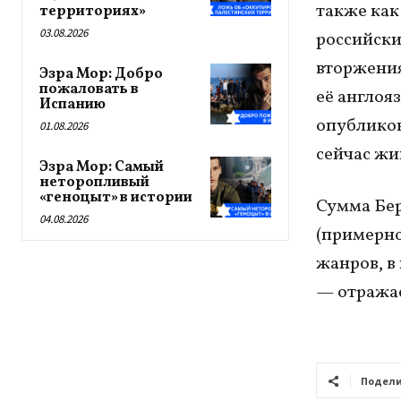
также как
территориях»
03.08.2026
российски
вторжения
Эзра Мор: Добро
пожаловать в
её англоя
Испанию
опубликов
01.08.2026
сейчас жи
Эзра Мор: Самый
неторопливый
«геноцыт» в истории
Сумма Бер
04.08.2026
(примерно
жанров, в
— отражае
Подели