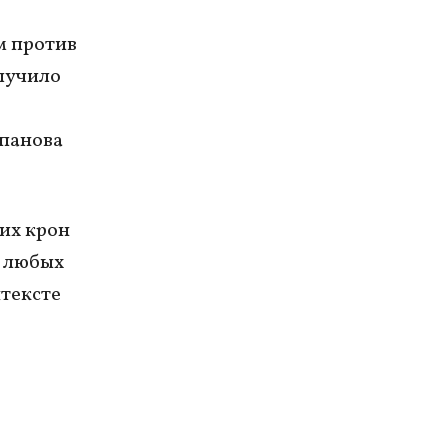
м против
лучило
епанова
их крон
я любых
тексте