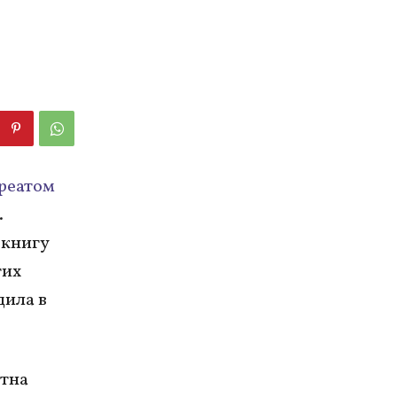
уреатом
.
 книгу
гих
дила в
стна