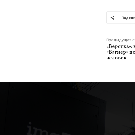
Подели
Предыдущая с
«Вёрстка»: 
«Вагнер» п
человек