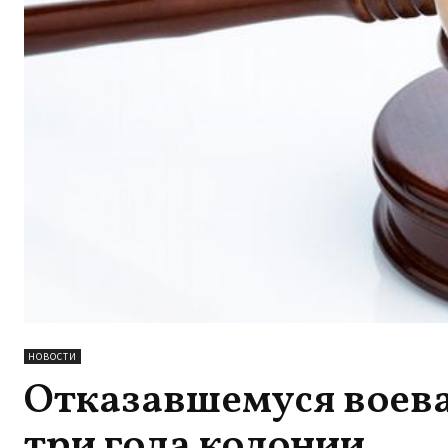
НОВОСТИ
Отказавшемуся воева
три года колонии