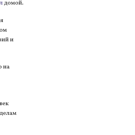
ал
домой.
ря
ном
вий и
о на
век
 делам