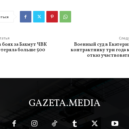
ться
татья
След
в боях за Бахмут ЧВК
Военный суд в Екатери
отеряла больше 500
контрактнику три года 
отказ участвовать
GAZETA.MEDIA