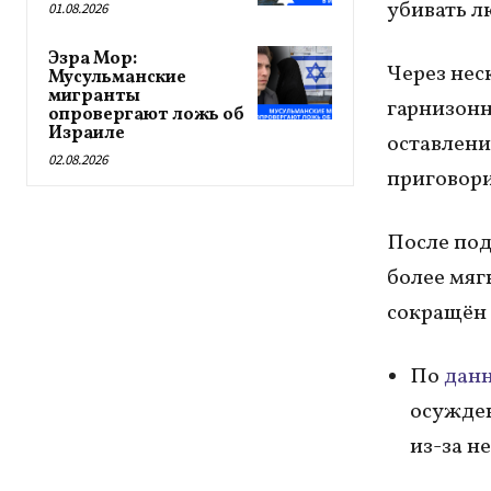
убивать л
01.08.2026
Эзра Мор:
Через нес
Мусульманские
мигранты
гарнизонн
опровергают ложь об
Израиле
оставлени
02.08.2026
приговори
После под
более мяг
сокращён 
По
дан
осужден
из-за н