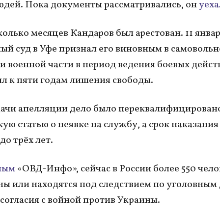
юдей. Пока документы рассматривались, он
уех
колько месяцев Кандаров был арестован. 11 янва
ый суд в Уфе признал его виновным в самоволь
и военной части в период ведения боевых дейст
л к пяти годам лишения свободы.
ачи апелляции дело было переквалифицирован
кую статью о неявке на службу, а срок наказания
до трёх лет.
ным
«ОВД-Инфо», сейчас в России более 550 чело
ы или находятся под следствием по уголовным
есогласия с войной против Украины.