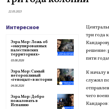
22.05.2023
Интересное
Центральн
три года
Эзра Мор: Ложь об
Кандарову
«оккупированных
решение: 
палестинских
территориях»
пяти года
03.08.2026
Эзра Мор: Самый
К началу 
неторопливый
служил по
«геноцыт» в истории
04.08.2026
отправлен
чего воен
Эзра Мор: Добро
пожаловать в
Кандаров 
Испанию