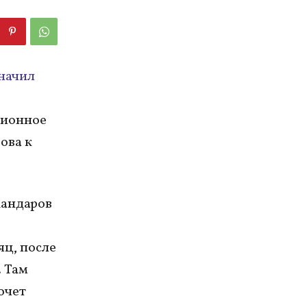
начил
ционное
ова к
Кандаров
яц, после
 Там
очет