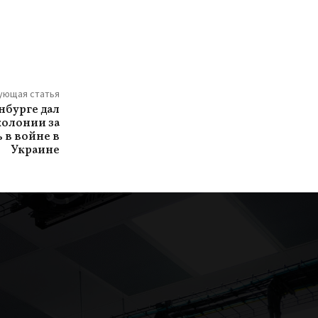
ующая статья
нбурге дал
колонии за
 в войне в
Украине