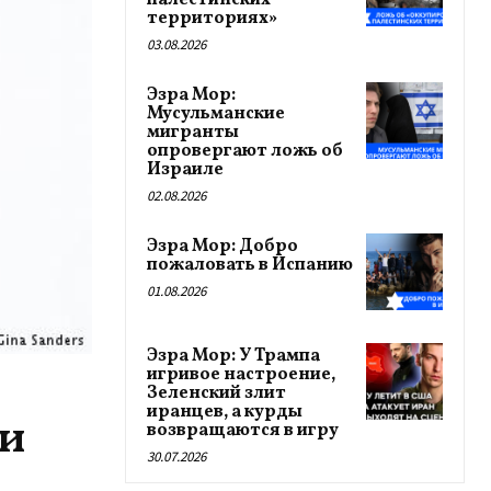
палестинских
территориях»
03.08.2026
Эзра Мор:
Мусульманские
мигранты
опровергают ложь об
Израиле
02.08.2026
Эзра Мор: Добро
пожаловать в Испанию
01.08.2026
Эзра Мор: У Трампа
игривое настроение,
Зеленский злит
иранцев, а курды
ли
возвращаются в игру
30.07.2026