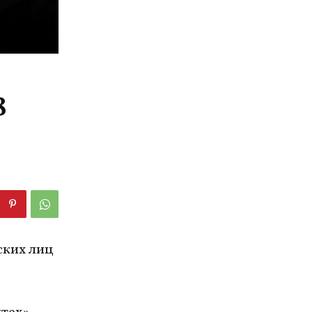
8
ских лиц