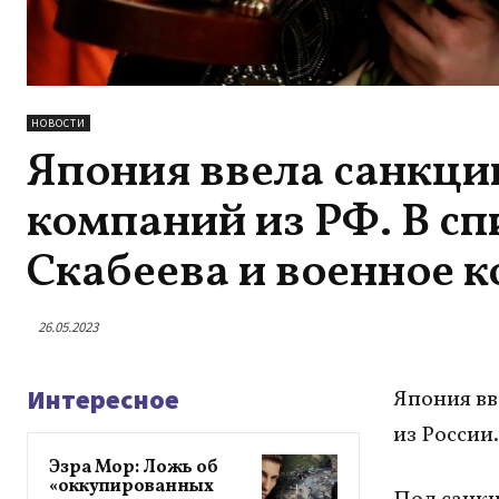
НОВОСТИ
Япония ввела санкции
компаний из РФ. В с
Скабеева и военное 
26.05.2023
Интересное
Япония вв
из России
Эзра Мор: Ложь об
«оккупированных