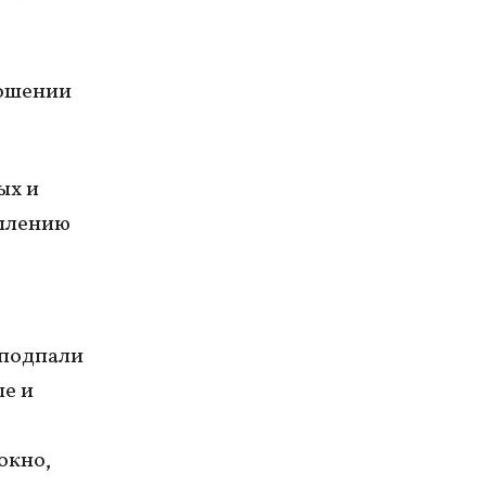
ношении
ых и
еплению
 подпали
е и
окно,