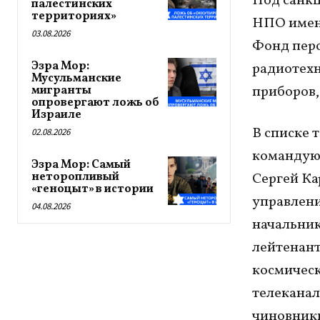
Под санкц
палестинских
территориях»
НПО имен
03.08.2026
Фонд перс
Эзра Мор:
радиотехн
Мусульманские
приборов,
мигранты
опровергают ложь об
Израиле
В списке 
02.08.2026
командую
Эзра Мор: Самый
неторопливый
Сергей Ка
«геноцыт» в истории
управлен
04.08.2026
начальник
лейтенант
космическ
телеканал
чиновники