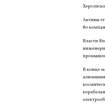
Херсонско
Активы эт
80 компан
Власти Яп
инженерны
промышле
В конце м
алюминия 
космическ
корабельн
электрооб