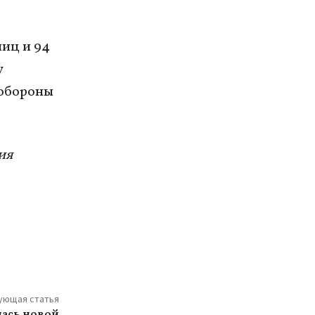
лиц и 94
у
 обороны
ия
ующая статья