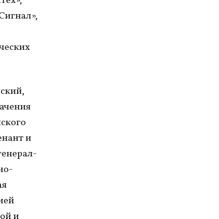
тех»,
Сигнал»,
ческих
ский,
ачения
йского
нант и
генерал-
но-
ая
ией
ой и