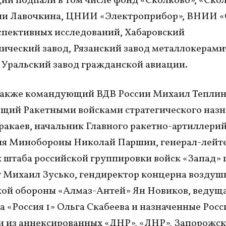
ии подпали в том числе фонд «Сколково», «Скол
и Лавочкина, ЦНИИ «Электроприбор», ВНИИ «
пективных исследований, Хабаровский
ический завод, Рязанский завод металлокерами
 Уральский завод гражданской авиации.
также командующий ВДВ России Михаил Теплин
щий Ракетными войсками стратегического назн
ракаев, начальник Главного ракетно-артиллери
ия Минобороны Николай Паршин, генерал-лейте
 штаба российской группировки войск «Запад» 
 Михаил Зусько, гендиректор концерна воздуш
ой обороны «Алмаз-Антей» Ян Новиков, ведущ
а «Россия 1» Ольга Скабеева и назначенные Росс
 из аннексированных «ДНР», «ЛНР», Запорожск