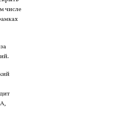
м числе
рамках
за
ий.
ский
одит
А,