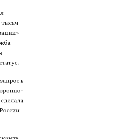
ал
 тысяч
изации»
ужба
я
статус.
запрос в
боронно-
 сделала
 России
аскрыть