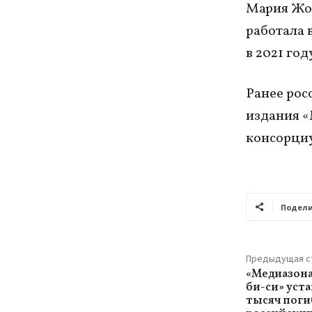
Мария Жол
работала 
в 2021 год
Ранее рос
издания «
консорциу
Подели
Предыдущая с
«Медиазона»
би-си» уст
тысяч поги