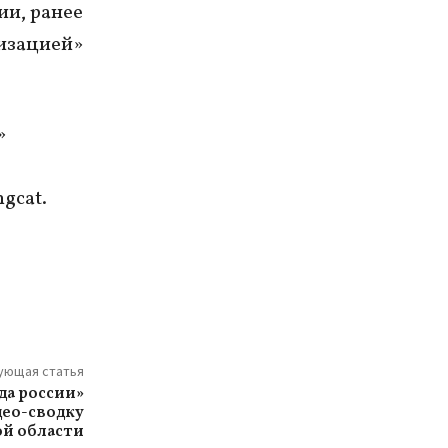
ии, ранее
низацией»
»
gсat.
ующая статья
да россии»
део-сводку
ой области