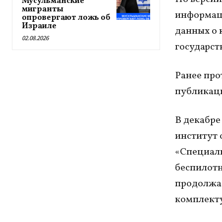
Мусульманские
мигранты
информаци
опровергают ложь об
Израиле
данных о 
02.08.2026
государст
Ранее про
публикаци
В декабре
институт 
«Специаль
беспилотн
продолжае
комплект