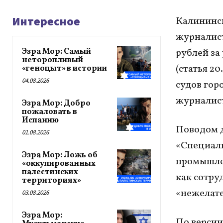
Интересное
Калининс
журналист
Эзра Мор: Самый
рублей за
неторопливый
(статья 2
«геноцыт» в истории
04.08.2026
судов гор
журналист
Эзра Мор: Добро
пожаловать в
Испанию
Поводом д
01.08.2026
«Специаль
Эзра Мор: Ложь об
промышлен
«оккупированных
палестинских
как сотру
территориях»
«нежелате
03.08.2026
Эзра Мор:
По версии