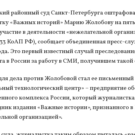
кий районный суд Санкт-Петербурга оштрафов
ку «Важных историй» Марию Жолобову на пять
 участие в деятельности «нежелательной орган
0.33 КоАП РФ), сообщает объединенная пресс-сл
ода. Это первый известный случай преследовани
а в России за работу в СМИ, получившем такой 
ля дела против Жолобовой стал ее письменный 
ный технологический центр» – предприятие о
ного комплекса России, который журналистка
дник издания «Важные истории», признанного в
льной организацией».
 суда, журналистка таким образом пыталась «р