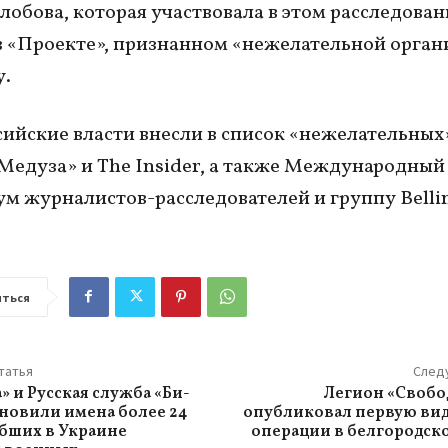
обова, которая участвовала в этом расследован
в «Проекте», признанном «нежелательной орга
у.
сийские власти внесли в список «нежелательных
Медуза» и The Insider, а также Международный
м журналистов-расследователей и группу Bellin
ться
татья
След
 и Русская служба «Би-
Легион «Свобо
ановили имена более 24
опубликовал первую ви
бших в Украине
операции в белгородск