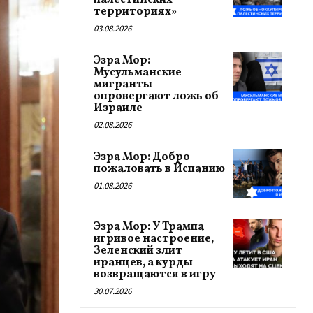
палестинских
территориях»
03.08.2026
Эзра Мор:
Мусульманские
мигранты
опровергают ложь об
Израиле
02.08.2026
Эзра Мор: Добро
пожаловать в Испанию
01.08.2026
Эзра Мор: У Трампа
игривое настроение,
Зеленский злит
иранцев, а курды
возвращаются в игру
30.07.2026