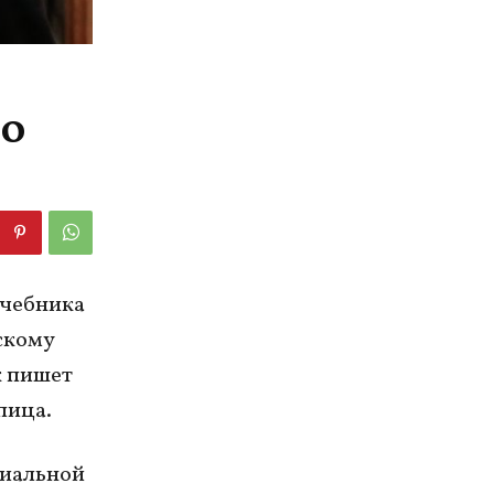
 о
учебника
йскому
к пишет
пица.
циальной