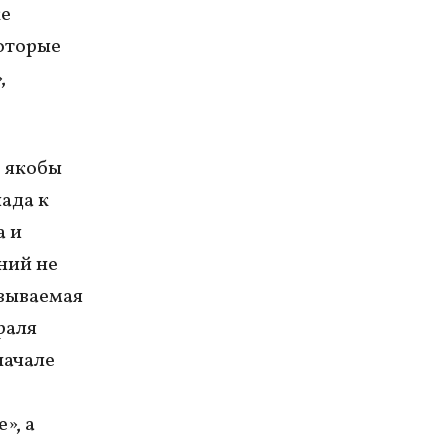
ке
которые
,
е якобы
ада к
а и
ний не
азываемая
раля
начале
», а