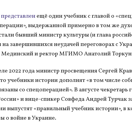
 представлен
ещё один учебник с главой о «спе
перации», выдержанной примерно в том же духе
стали бывший министр культуры (и глава россий
 на завершившихся неудачей переговорах с Укр
 Мединский и ректор МГИМО Анатолий Торкун
еле 2022 года министр просвещения Сергей Кра
что учебники истории дополнят «в том числе со
вязаны со спецоперацией». В августе чекретарь 
оссии» и вице-спикер Совфеда Андрей Турчак з
сии выпустят «правильный учебник истории», в 
ы о войне в Украине.