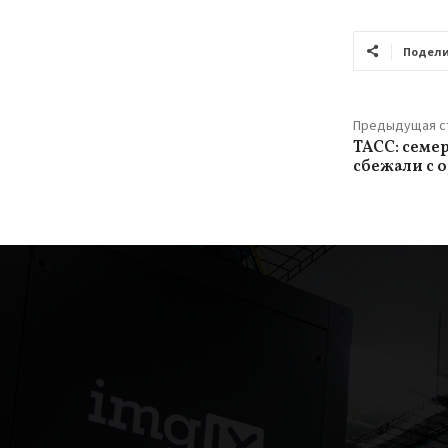
Подели
Предыдущая с
ТАСС: семе
сбежали с 