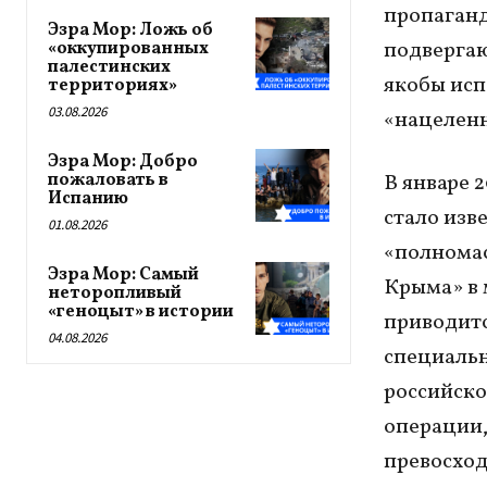
пропаганд
Эзра Мор: Ложь об
подвергаю
«оккупированных
палестинских
якобы исп
территориях»
03.08.2026
«нацеленн
Эзра Мор: Добро
пожаловать в
В январе 
Испанию
стало изв
01.08.2026
«полномас
Эзра Мор: Самый
Крыма» в 
неторопливый
«геноцыт» в истории
приводитс
04.08.2026
специальн
российско
операции,
превосход