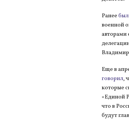
Ранее
был
военной о
авторами 
делегации
Владимир
Еще в апр
говорил
, 
которые с
«Единой Р
что в Рос
будут глав