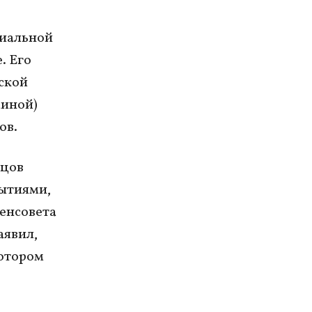
циальной
. Его
ской
аиной)
ов.
вцов
бытиями,
генсовета
аявил,
котором