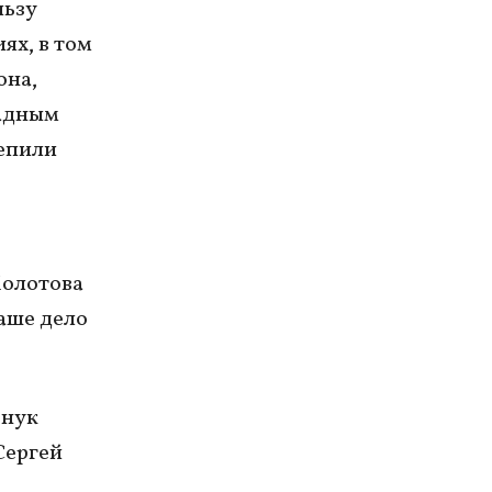
льзу
ях, в том
она,
падным
репили
Молотова
Наше дело
внук
Сергей