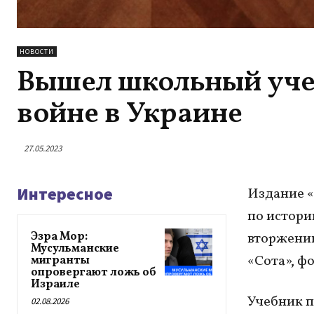
НОВОСТИ
Вышел школьный учеб
войне в Украине
27.05.2023
Интересное
Издание «
по истори
Эзра Мор:
вторжению
Мусульманские
«Сота», ф
мигранты
опровергают ложь об
Израиле
Учебник п
02.08.2026