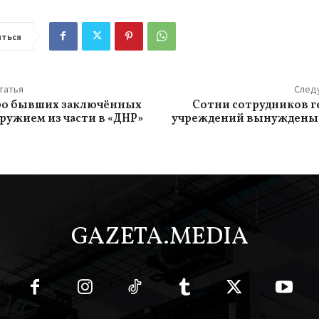
ться
татья
След
ро бывших заключённых
Сотни сотрудников г
оружием из части в «ДНР»
учреждений вынуждены
GAZETA.MEDIA