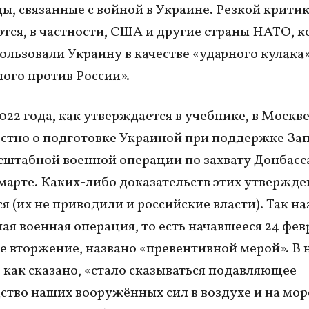
ы, связанные с войной в Украине. Резкой крити
тся, в частности, США и другие страны НАТО, 
ользовали Украину в качестве «ударного кулака»
ого против России».
2022 года, как утверждается в учебнике, в Москв
естно о подготовке Украиной при поддержке Зап
штабной военной операции по захвату Донбасс
марте. Каких-либо доказательств этих утвержде
я (их не приводили и российские власти). Так н
ая военная операция, то есть начавшееся 24 фев
е вторжение, названо «превентивной мерой». В 
 как сказано, «стало сказываться подавляющее
ство наших вооружённых сил в воздухе и на море