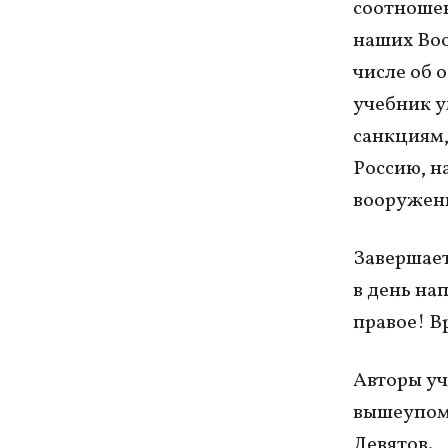
соотношен
наших Воо
числе об 
учебник у
санкциям,
Россию, н
вооруженн
Завершает
в день на
правое! В
Авторы уч
вышеупомя
Девятов.