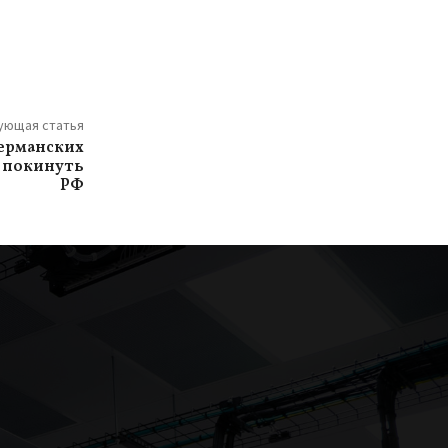
ующая статья
ерманских
 покинуть
РФ