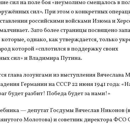
ие сил на поле боя «неумолимо смещалось в по
ружённых сил». При этом о конкретных операци
оставлении российскими войсками Изюма и Херс
малчивает. Зато более страницы посвящено за
 которые, однако, как утверждается, только ук
арод которой «сплотился в поддержку своих
ых сил» и Владимира Путина.
ся глава лозунгами из выступления Вячеслава 
падения Германии на СССР 22 июня 1941 года: «
раг будет разбит! Победа будет за нами!»
ебника — депутат Госдумы Вячеслав Никонов (
нутого Молотова) и советник директора ФСО 