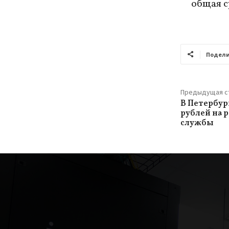
общая с
Подели
Предыдущая с
В Петербур
рублей на 
службы