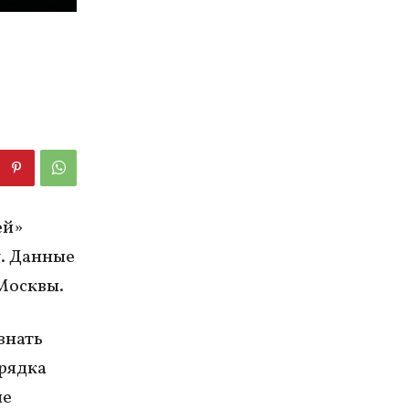
ей»
у. Данные
Москвы.
знать
рядка
ие