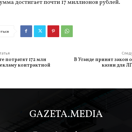
умма достигает почти 17 миллионов рублей.
ться
татья
След
ге потратят 172 млн
В Уганде принят закон 
рекламу контрактной
казни для Л
GAZETA.MEDIA