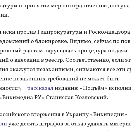
атуры о принятии мер по ограничению доступа 
ии.
 иски против Генпрокуратуры и Роскомнадзора
едомлений о блокировке. Видимо, сейчас по по
прошлый раз там нарушалась процедура подачи
ий о внесении в реестр. Соответственно, если э
ия окажутся незаконными, снимаются все эти су
ние незаконных требований не может быть
нности», –
рассказал
изданию «Подъём» исполн
«Викимедиа РУ» Станислав Козловский.
оссийского вторжения в Украину «Википедии»
или
уже десять штрафов за отказ удалять матери