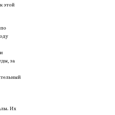
к этой
 по
воду
ти
ды, за
ительный
алы. Их