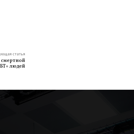
ующая статья
о смертной
ГБТ+ людей