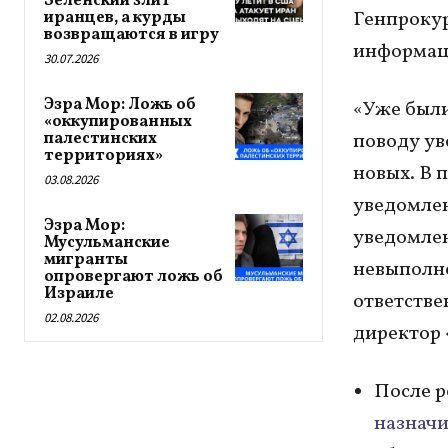
Зеленский злит
Генпрокур
иранцев, а курды
возвращаются в игру
информац
30.07.2026
Эзра Мор: Ложь об
«Уже были
«оккупированных
палестинских
поводу ув
территориях»
новых. В 
03.08.2026
уведомлен
Эзра Мор:
уведомлен
Мусульманские
мигранты
невыполне
опровергают ложь об
Израиле
ответстве
02.08.2026
директор 
После р
назнач