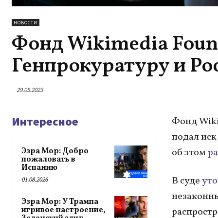
НОВОСТИ
Фонд Wikimedia Found
Генпрокуратуру и Ро
29.05.2023
Интересное
Фонд Wiki
подал иск
Эзра Мор: Добро
об этом
р
пожаловать в
Испанию
В суде
ут
01.08.2026
незаконн
Эзра Мор: У Трампа
игривое настроение,
распростр