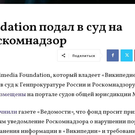
ation подал в суд на
скомнадзор
Поделиться
media Foundation, который владеет «Википеди
 в суд к Генпрокуратуре России и Роскомнадзор
азмещены
на портале судов общей юрисдикции 
очнили
газете «Ведомости», что фонд просит при
ым уведомление Роскомнадзора о нарушении по
анения информации в «Википедии» и требован