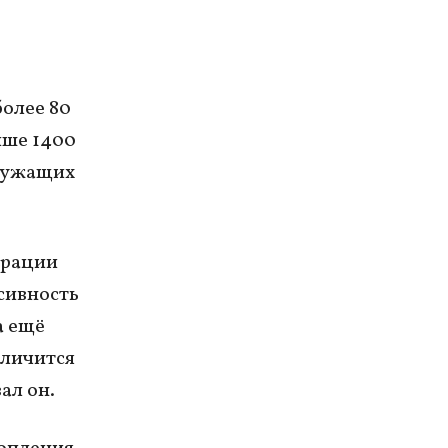
более 80
ыше 1400
служащих
трации
сивность
а ещё
еличится
ал он.