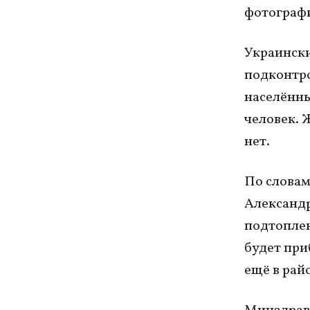
фотографи
Украински
подконтро
населённы
человек. 
нет.
По словам
Александр
подтоплен
будет при
ещё в рай