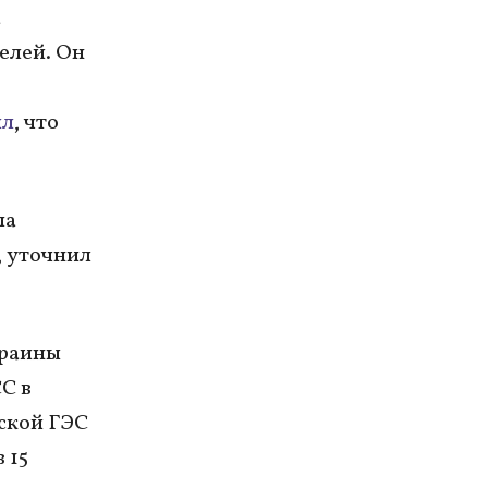
а
елей. Он
ил
, что
ла
, уточнил
краины
С в
вской ГЭС
 15