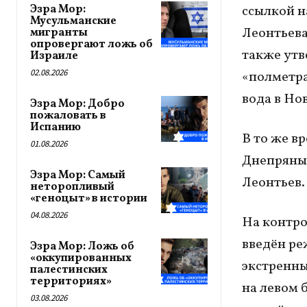
Эзра Мор:
ссылкой н
Мусульманские
Леонтьева
мигранты
опровергают ложь об
также утв
Израиле
02.08.2026
«полметра
вода в Но
Эзра Мор: Добро
пожаловать в
Испанию
В то же в
01.08.2026
Днепряны,
Эзра Мор: Самый
Леонтьев.
неторопливый
«геноцыт» в истории
04.08.2026
На контро
введён ре
Эзра Мор: Ложь об
«оккупированных
экстренны
палестинских
территориях»
на левом 
03.08.2026