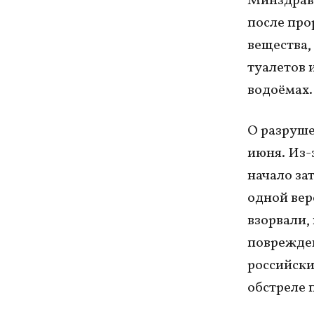
Минздрав 
после про
вещества,
туалетов 
водоёмах.
О разруше
июня. Из-
начало за
одной вер
взорвали,
поврежден
российски
обстреле 