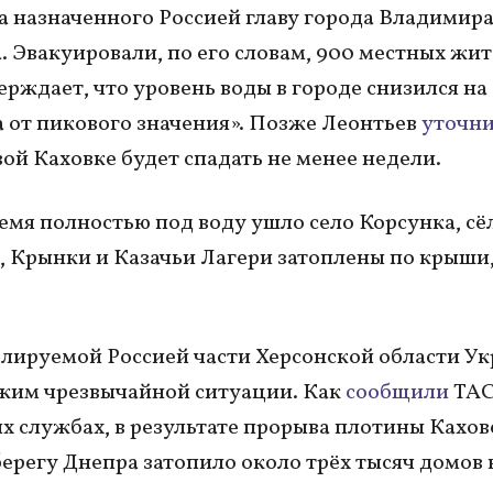
а назначенного Россией главу города Владимир
. Эвакуировали, по его словам, 900 местных жит
ерждает, что уровень воды в городе снизился на
 от пикового значения». Позже Леонтьев
уточн
вой Каховке будет спадать не менее недели.
ремя полностью под воду ушло село Корсунка, сё
 Крынки и Казачьи Лагери затоплены по крыши
лируемой Россией части Херсонской области У
жим чрезвычайной ситуации. Как
сообщили
ТАС
х службах, в результате прорыва плотины Кахо
берегу Днепра затопило около трёх тысяч домов в