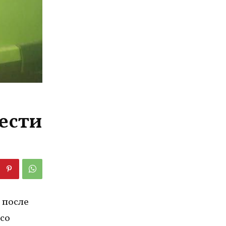
ести
 после
со