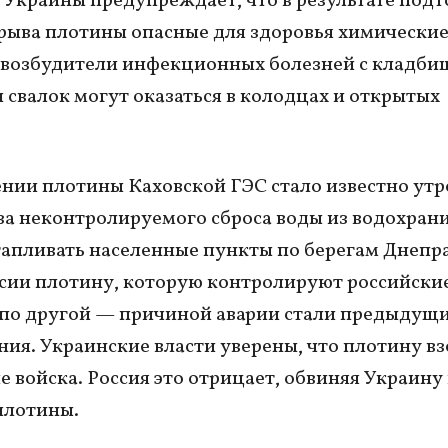
Украины предупреждает, что в результате под
рыва плотины опасные для здоровья химически
 возбудители инфекционных болезней с кладби
и свалок могут оказаться в колодцах и открытых
нии плотины Каховской ГЭС стало известно утр
за неконтролируемого сброса воды из водохра
тапливать населенные пункты по берегам Днепра
сии плотину, которую контролируют российские
 по другой — причиной аварии стали предыдущ
ия. Украинские власти уверены, что плотину в
е войска. Россия это отрицает, обвиняя Украину 
плотины.