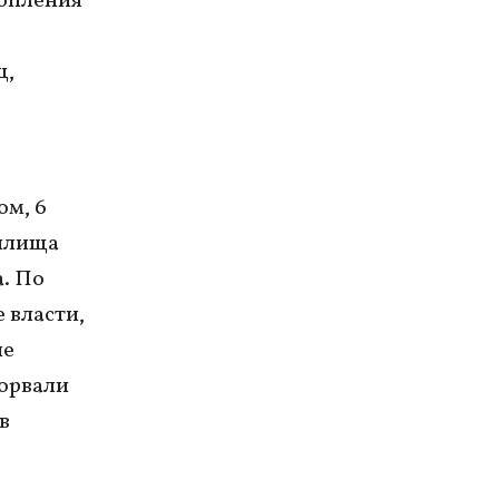
топления
е
щ,
ом, 6
нилища
. По
 власти,
ие
зорвали
в