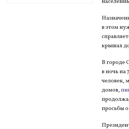
населённы
Назначенн
в этом ну
справляетс
крышах д
В городе 
в ночь на
человек, 
домов,
пи
продолжаю
просьбы о
Президен