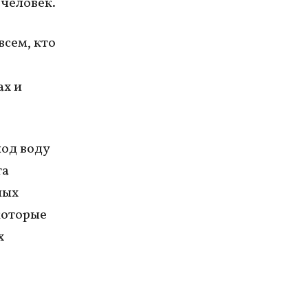
 человек.
всем, кто
ах и
под воду
та
ных
которые
х