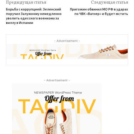
Предыдущая статья
Следующая статья
Борьба с коррупцией: Зеленский
Пригожин обвинил МО РФ в ударах
поручил Залужному немедленно
по ЧВК «Вагнер» и будет мстить
уволить одесского военкома за
виллу в Испании
- Advertisement -
- Advertisement -