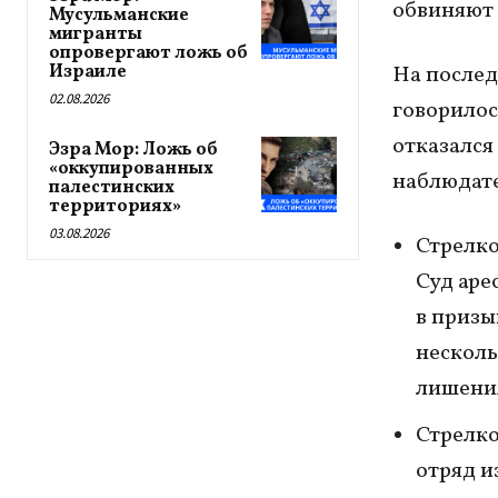
обвиняют 
Мусульманские
мигранты
опровергают ложь об
Израиле
На послед
02.08.2026
говорилос
отказался
Эзра Мор: Ложь об
«оккупированных
наблюдате
палестинских
территориях»
03.08.2026
Стрелко
Суд аре
в призы
несколь
лишени
Стрелко
отряд и