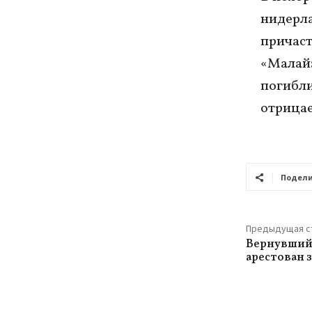
нидерла
причаст
«Малайз
погибли
отрицае
Подели
Предыдущая с
Вернувшийс
арестован 