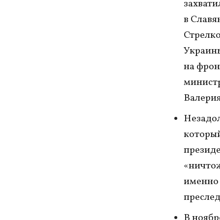
захвати
в Славя
Стрелко
Украины
на фрон
министр
Валерия
Незадол
который
президе
«ничтож
именно 
преслед
В ноябр