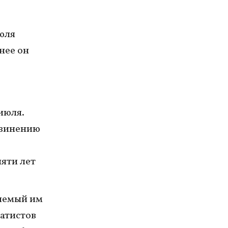
юля
нее он
июля.
бвинению
пяти лет
ляемый им
ратистов