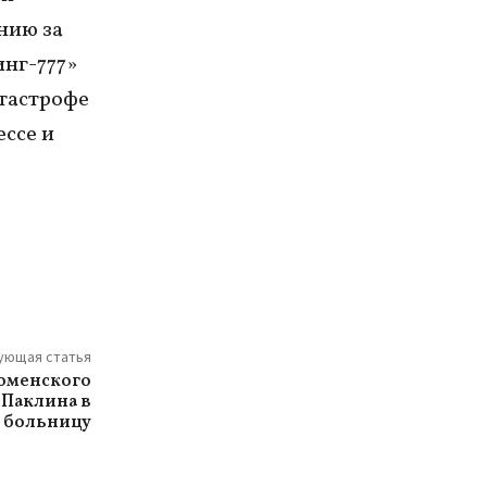
нию за
нг-777»
атастрофе
ессе и
ующая статья
юменского
Паклина в
 больницу