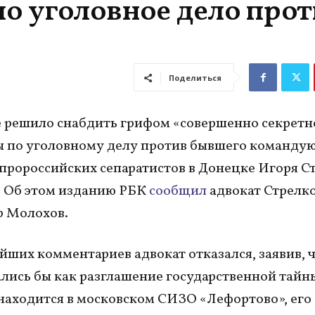
ло уголовное дело про
Поделиться
 решило снабдить грифом «совершенно секретн
 по уголовному делу против бывшего команду
пророссийских сепаратистов в Донецке Игоря С
. Об этом изданию РБК
сообщил
адвокат Стрелк
р Молохов.
йших комментариев адвокат отказался, заявив, 
лись бы как разглашение государственной тайн
находится в московском СИЗО «Лефортово», его