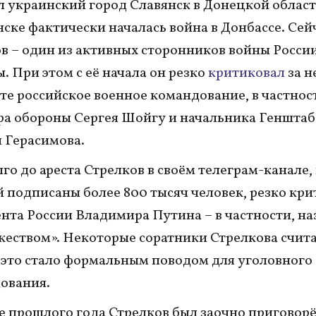
л украинский город Славянск в Донецкой област
нске фактически началась война в Донбассе. Сей
в – один из активных сторонников войны Росси
. При этом с её начала он резко
критиковал
за н
те российское военное командование, в частно
а обороны Сергея Шойгу и начальника Генштаб
 Герасимова.
го до ареста Стрелков в своём телеграм-канале,
 подписаны более 800 тысяч человек, резко кр
нта России Владимира Путина – в частности, на
еством». Некоторые соратники Стрелкова счита
это стало формальным поводом для уголовного
ования.
е прошлого года Стрелков был заочно приговор