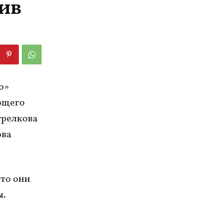
тив
о»
ющего
трелкова
ова
что они
ы.