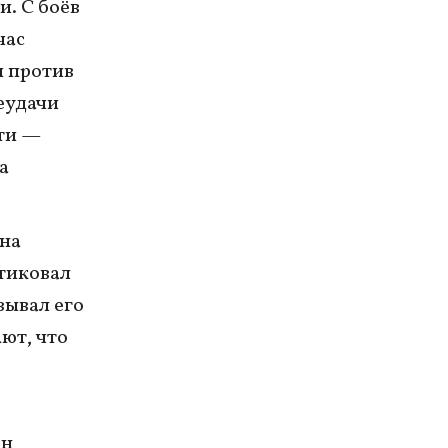
и. С боёв
час
и против
еудачи
сти —
а
 на
итиковал
зывал его
ют, что
ён