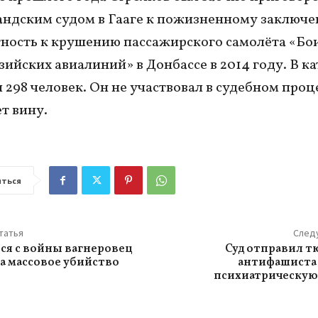
ндским судом в Гааге к пожизненному заключе
ность к крушению пассажирского самолёта «Бои
ийских авиалиний» в Донбассе в 2014 году. В к
 298 человек. Он не участвовал в судебном проц
т вину.
ться
татья
След
я с войны вагнеровец
Суд отправил т
за массовое убийство
антифашиста 
психиатрическую