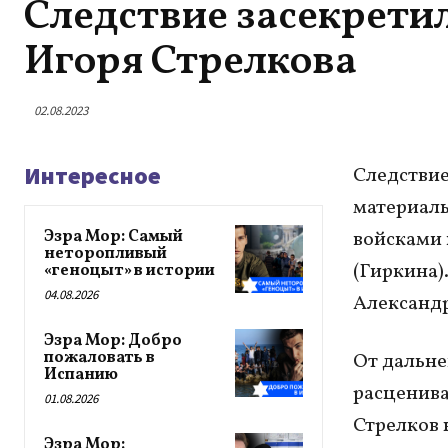
Следствие засекрети
Игоря Стрелкова
02.08.2023
Интересное
Следствие
материалы
Эзра Мор: Самый
войсками 
неторопливый
(Гиркина)
«геноцыт» в истории
04.08.2026
Александ
Эзра Мор: Добро
пожаловать в
От дальне
Испанию
расценива
01.08.2026
Стрелков 
Эзра Мор: