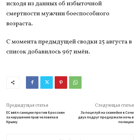
исходя из данных об избыточной
смертности мужчин боеспособного
возраста.
С момента предыдущей сводки 25 августа в
список добавилось 967 имён.
Предыдущая статья
Следующая статья
ЕС ввёл санкции против 6 россиян
За поцелуй на скамейке в Сочи
за нарушения прав человека в
двух подруг продержали ночь в
Крыму
полиции