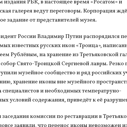
 издания РБК, в настоящее время «Росатом» и
ская галерея ведут переговоры. Корпорация жд
ое задание от представителей музея.
зидент России Владимир Путин распорядился п
амых известных русских икон «Троица», написан
еем Рублёвым, на хранение из Третьяковской га
собор Свято-Троицкой Сергиевой лавры. Резко 
тупили музейное сообщество и ряд российских у
нию, хранение иконы вне музейного пространств
 специалистов и необходимых температруно-
ых условий содержания, приведёт к её разруше
 заседания комиссии по реставрации в Третьяк
 вовсе заявили, что перенос иконы невозможен из