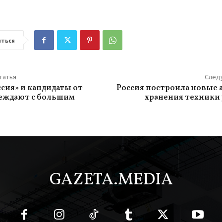
ться
татья
След
ссия» и кандидаты от
Россия построила новые 
еждают с большим
хранения техники
GAZETA.MEDIA