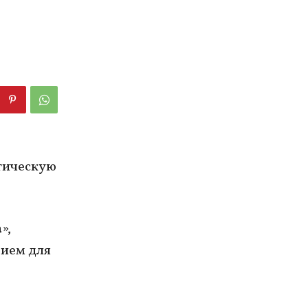
тическую
»,
вием для