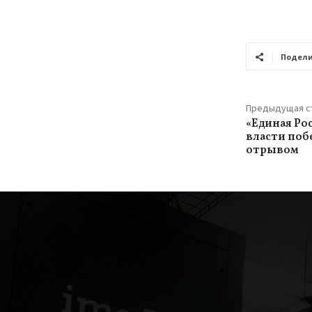
Подели
Предыдущая с
«Единая Ро
власти поб
отрывом