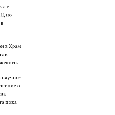
ял с
ПЦ по
 в
еи в Храм
гли
жского.
 научно-
ешение о
 на
та пока