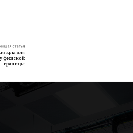
ующая статья
ангары для
 у финской
границы