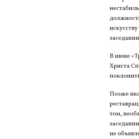
нестабиль
должности
искусству
заседании
В июне «Т
Христа Сп
поклонить
Позже ико
реставрац
том, необ
заседании
не объявл