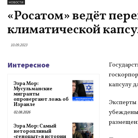
НОВОСТИ
«Росатом» ведёт пер
климатической капсу
10.09.2023
Интересное
Государст
госкорпор
Эзра Мор:
капсулу д
Мусульманские
мигранты
опровергают ложь об
Эксперты 
Израиле
убеждены,
02.08.2026
размещени
Эзра Мор: Самый
неторопливый
«геноцыт» в истории