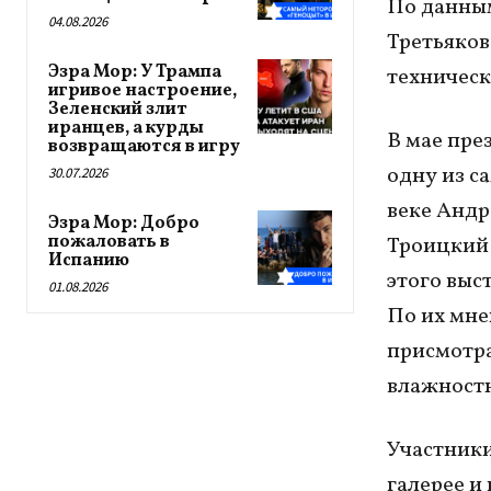
По данным
04.08.2026
Третьяков
Эзра Мор: У Трампа
техническ
игривое настроение,
Зеленский злит
иранцев, а курды
В мае пре
возвращаются в игру
одну из с
30.07.2026
веке Андр
Эзра Мор: Добро
пожаловать в
Троицкий 
Испанию
этого выс
01.08.2026
По их мне
присмотра
влажностн
Участники
галерее и