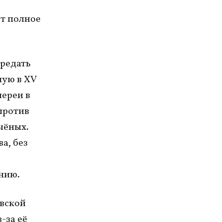
ёт полное
ередать
ную в XV
лереи в
против
чёных.
а, без
нию.
овской
-за её